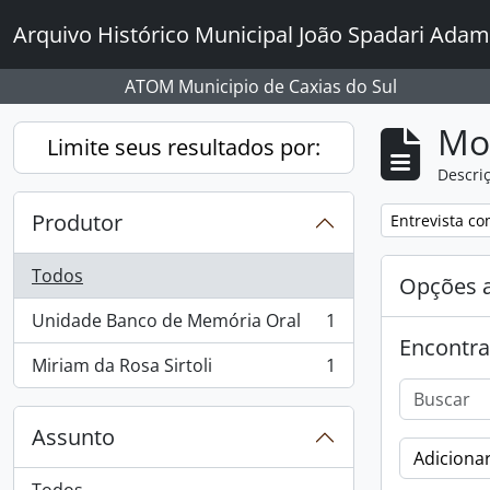
Skip to main content
Arquivo Histórico Municipal João Spadari Adam
ATOM Municipio de Caxias do Sul
Mo
Limite seus resultados por:
Descriç
Produtor
Remover filtro
Entrevista co
Todos
Opções 
Unidade Banco de Memória Oral
1
, 1 resultados
Encontra
Miriam da Rosa Sirtoli
1
, 1 resultados
Assunto
Adicionar