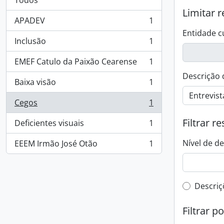
Todos
Limitar r
APADEV
1
, 1 resultados
Entidade c
Inclusão
1
, 1 resultados
EMEF Catulo da Paixão Cearense
1
, 1 resultados
Descrição 
Baixa visão
1
, 1 resultados
Cegos
1
, 1 resultados
Filtrar r
Deficientes visuais
1
, 1 resultados
Nível de d
EEEM Irmão José Otão
1
, 1 resultados
Filtro 
Descriç
Filtrar p