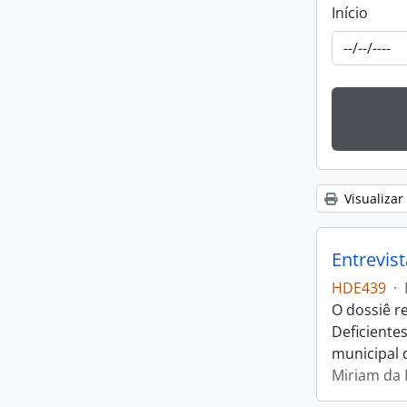
Início
Visualizar
Entrevis
HDE439
·
O dossiê r
Deficiente
municipal 
Miriam da R