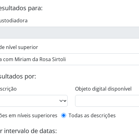
esultados para:
ustodiadora
de nível superior
esultados por:
escrição
Objeto digital disponível
de descrição de nível superior
ões em níveis superiores
Todas as descrições
or intervalo de datas: