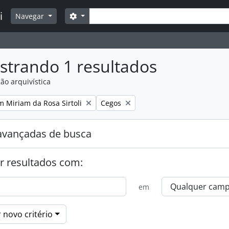
Buscar
i
Opções de busca
Navegar
strando 1 resultados
ão arquivística
:
Remover filtro:
m Miriam da Rosa Sirtoli
Cegos
avançadas de busca
r resultados com:
em
 novo critério