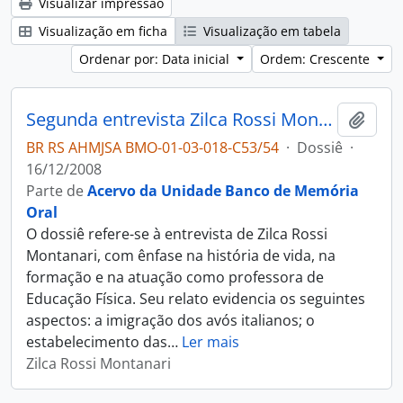
Visualizar impressão
Visualização em ficha
Visualização em tabela
Ordenar por: Data inicial
Ordem: Crescente
Segunda entrevista Zilca Rossi Montanari
Adici
BR RS AHMJSA BMO-01-03-018-C53/54
·
Dossiê
·
16/12/2008
Parte de
Acervo da Unidade Banco de Memória
Oral
O dossiê refere-se à entrevista de Zilca Rossi
Montanari, com ênfase na história de vida, na
formação e na atuação como professora de
Educação Física. Seu relato evidencia os seguintes
aspectos: a imigração dos avós italianos; o
estabelecimento das
…
Ler mais
Zilca Rossi Montanari