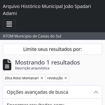
Skip to main content
Arquivo Histórico Municipal João Spadari
Adami
Toggle navigation
ATOM Municipio de Caxias do Sul
Limite seus resultados por:
Mostrando 1 resultados
Descrição arquivística
Remover filtro:
Remover filtro:
Zilca Rossi Montanari
revolução
Opções avançadas de busca