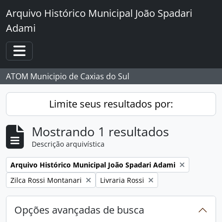
Skip to main content
Arquivo Histórico Municipal João Spadari
Adami
Toggle navigation
ATOM Municipio de Caxias do Sul
Limite seus resultados por:
Mostrando 1 resultados
Descrição arquivística
Remover filtro:
Arquivo Histórico Municipal João Spadari Adami
Remover filtro:
Remover filtro:
Zilca Rossi Montanari
Livraria Rossi
Opções avançadas de busca