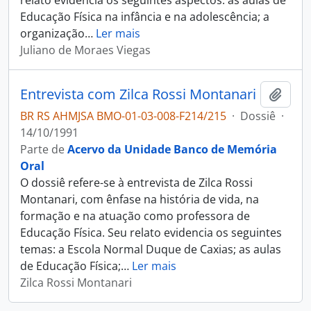
relato evidencia os seguintes aspectos: as aulas de
Educação Física na infância e na adolescência; a
organização
…
Ler mais
Juliano de Moraes Viegas
Entrevista com Zilca Rossi Montanari
Adici
BR RS AHMJSA BMO-01-03-008-F214/215
·
Dossiê
·
14/10/1991
Parte de
Acervo da Unidade Banco de Memória
Oral
O dossiê refere-se à entrevista de Zilca Rossi
Montanari, com ênfase na história de vida, na
formação e na atuação como professora de
Educação Física. Seu relato evidencia os seguintes
temas: a Escola Normal Duque de Caxias; as aulas
de Educação Física;
…
Ler mais
Zilca Rossi Montanari