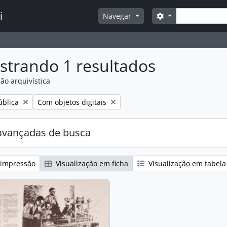
Buscar
i
Opções de busca
Navegar
strando 1 resultados
ão arquivística
:
Remover filtro:
ública
Com objetos digitais
avançadas de busca
 impressão
Visualização em ficha
Visualização em tabela