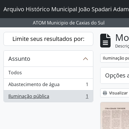
Skip to main content
Arquivo Histórico Municipal João Spadari Adam
ATOM Municipio de Caxias do Sul
Mo
Limite seus resultados por:
Descriç
Assunto
Remover filtro
Iluminação p
Todos
Opções 
Abastecimento de água
1
, 1 resultados
Visualizar
Iluminação pública
1
, 1 resultados