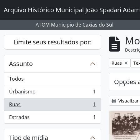
Skip to main content
Arquivo Histórico Municipal João Spadari Adam
ATOM Municipio de Caxias do Sul
Mo
Limite seus resultados por:
Descriç
Assunto
Remover filtro
Rem
Ruas
Te
Todos
Opções 
Urbanismo
1
, 1 resultados
Visualizar
Ruas
1
, 1 resultados
Estradas
1
, 1 resultados
Tipo de mídia