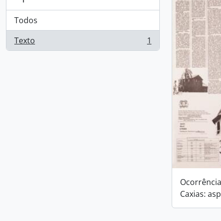
Todos
Texto
1
, 1 resultados
Ocorrências
Caxias: as