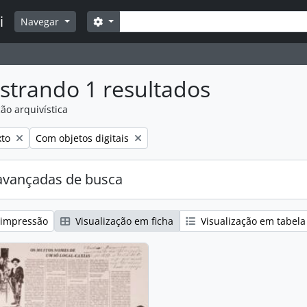
Buscar
i
Opções de busca
Navegar
strando 1 resultados
ão arquivística
:
over filtro:
Remover filtro:
xto
Com objetos digitais
avançadas de busca
 impressão
Visualização em ficha
Visualização em tabela