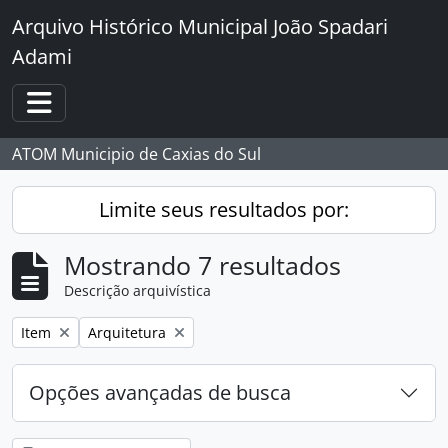
Skip to main content
Arquivo Histórico Municipal João Spadari
Adami
Toggle navigation
ATOM Municipio de Caxias do Sul
Limite seus resultados por:
Mostrando 7 resultados
Descrição arquivística
Remover filtro:
Remover filtro:
Item
Arquitetura
Opções avançadas de busca