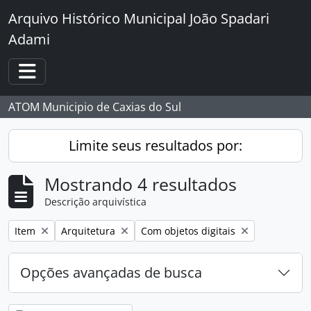
Skip to main content
Arquivo Histórico Municipal João Spadari
Adami
Toggle navigation
ATOM Municipio de Caxias do Sul
Limite seus resultados por:
Mostrando 4 resultados
Descrição arquivística
Remover filtro:
Remover filtro:
Remover filtro:
Item
Arquitetura
Com objetos digitais
Opções avançadas de busca