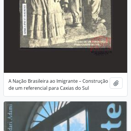
A Nação Brasileira ao Imigrante – Construção
Adici
de um referencial para Caxias do Sul