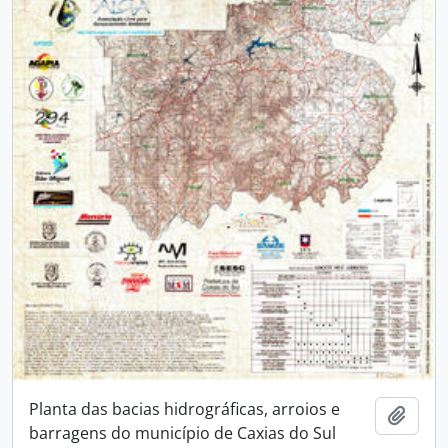
Planta das bacias hidrográficas, arroios e
Adici
barragens do município de Caxias do Sul