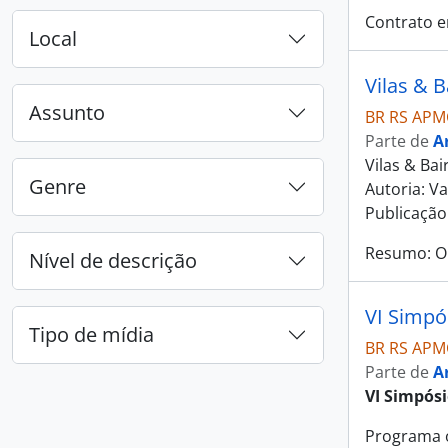
Contrato en
Local
Vilas & 
Assunto
BR RS APM
Parte de
A
Vilas & Ba
Genre
Autoria: Va
Publicação:
Resumo: O
Nível de descrição
VI Simpó
Tipo de mídia
BR RS APM
Parte de
A
VI Simpós
Programa o