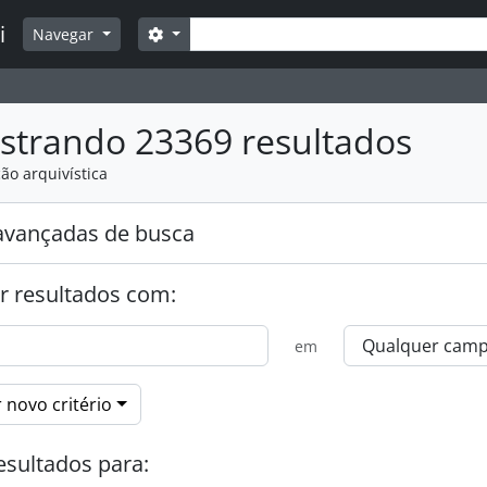
Buscar
i
Opções de busca
Navegar
strando 23369 resultados
ão arquivística
avançadas de busca
r resultados com:
em
 novo critério
esultados para: