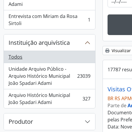
, 4 resultados
Adami
Entrevista com Miriam da Rosa
1
, 1 resultados
Sirtoli
Instituição arquivística
Visualizar
Todos
Unidade Arquivo Público -
17787 resu
Arquivo Histórico Municipal
23039
, 23039 resultados
João Spadari Adami
Visitas O
Arquivo Histórico Municipal
BR RS APMC
327
, 327 resultados
João Spadari Adami
Parte de
A
Documentos
pelas Pref
Produtor
Data: Nov