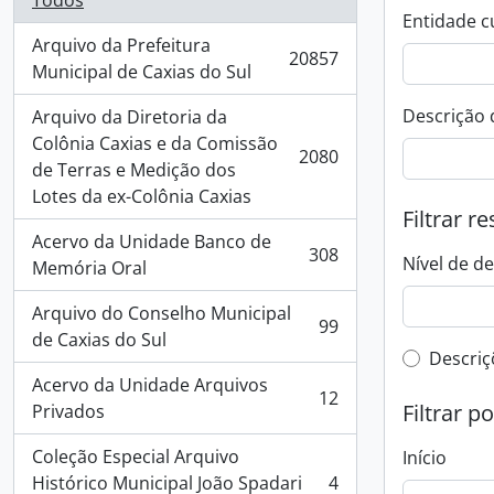
Todos
Entidade c
Arquivo da Prefeitura
20857
, 20857 resultados
Municipal de Caxias do Sul
Descrição 
Arquivo da Diretoria da
Colônia Caxias e da Comissão
2080
, 2080 resultados
de Terras e Medição dos
Lotes da ex-Colônia Caxias
Filtrar r
Acervo da Unidade Banco de
308
Nível de d
, 308 resultados
Memória Oral
Arquivo do Conselho Municipal
99
, 99 resultados
de Caxias do Sul
Filtro 
Descriç
Acervo da Unidade Arquivos
12
, 12 resultados
Filtrar p
Privados
Coleção Especial Arquivo
Início
Histórico Municipal João Spadari
4