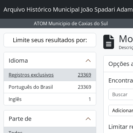
Skip to main content
Arquivo Histórico Municipal João Spadari Adam
ATOM Municipio de Caxias do Sul
Mo
Limite seus resultados por:
Descriç
Idioma
Opções 
Registros exclusivos
23369
, 23369 resultados
Encontra
Português do Brasil
23369
, 23369 resultados
Inglês
1
, 1 resultados
Adicionar
Parte de
Limitar r