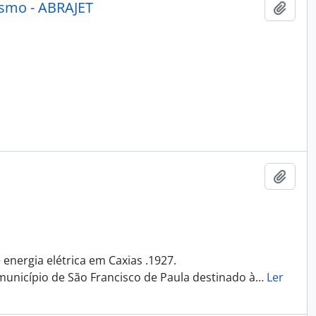
rismo - ABRAJET
Adici
Adici
nergia elétrica em Caxias .1927.
município de São Francisco de Paula destinado à
…
Ler