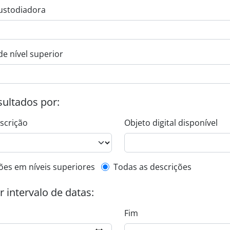
ustodiadora
de nível superior
esultados por:
escrição
Objeto digital disponível
de descrição de nível superior
ões em níveis superiores
Todas as descrições
or intervalo de datas:
Fim