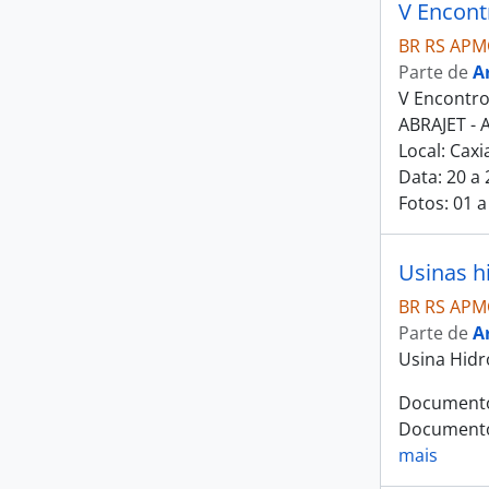
V Encont
BR RS APM
Parte de
A
V Encontro
ABRAJET - A
Local: Caxi
Data: 20 a 
Fotos: 01 a
Usinas h
BR RS APM
Parte de
A
Usina Hidr
Documentos
Documentos
mais