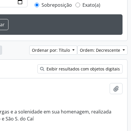
Sobreposição
Exato(a)
Ordenar por: Título
Ordem: Decrescente
Exibir resultados com objetos digitais
Adici
Vargas e a solenidade em sua homenagem, realizada
e São S. do Caí