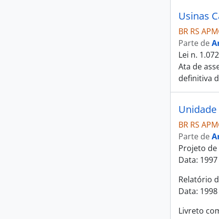
Usinas C
BR RS APM
Parte de
A
Lei n. 1.07
Ata de ass
definitiva
Unidade
BR RS APM
Parte de
A
Projeto de
Data: 1997
Relatório 
Data: 1998
Livreto co