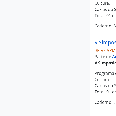
Cultura.
Caxias do S
Total: 01 
Caderno: A
V Simpós
BR RS APM
Parte de
A
V Simpósi
Programa o
Cultura.
Caxias do 
Total: 01 
Caderno: 