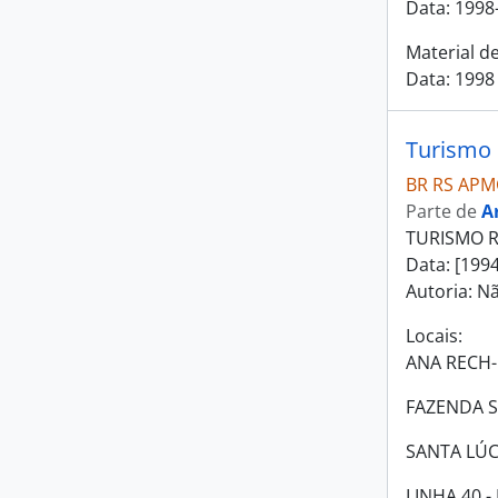
Data: 1998
Material d
Data: 1998 
Turismo 
BR RS APM
Parte de
A
TURISMO R
Data: [1994
Autoria: Nã
Locais:
ANA RECH- 
FAZENDA S
SANTA LÚCI
LINHA 40 -