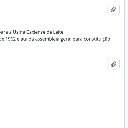
Adici
para a Usina Caxiense de Leite.
de 1962 e ata da assembleia geral para constituição
Adici