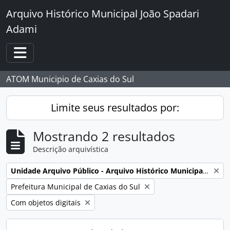
Skip to main content
Arquivo Histórico Municipal João Spadari
Adami
Toggle navigation
ATOM Municipio de Caxias do Sul
Limite seus resultados por:
Mostrando 2 resultados
Descrição arquivística
Remover filtro:
Unidade Arquivo Público - Arquivo Histórico Municipal João Spadari Adami
Remover filtro:
Prefeitura Municipal de Caxias do Sul
Remover filtro:
Com objetos digitais