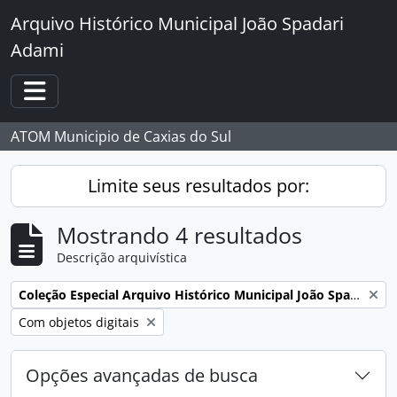
Skip to main content
Arquivo Histórico Municipal João Spadari
Adami
Toggle navigation
ATOM Municipio de Caxias do Sul
Limite seus resultados por:
Mostrando 4 resultados
Descrição arquivística
Remover filtro:
Coleção Especial Arquivo Histórico Municipal João Spadari Adami
Remover filtro:
Com objetos digitais
Opções avançadas de busca