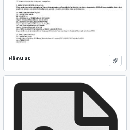
Flâmulas
Adici