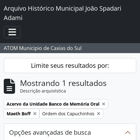
Skip to main content
Arquivo Histórico Municipal João Spadari
Adami
Toggle navigation
ATOM Municipio de Caxias do Sul
Limite seus resultados por:
Mostrando 1 resultados
Descrição arquivística
Remover filtro:
Acervo da Unidade Banco de Memória Oral
Remover filtro:
Remover filtro:
Maeth Boff
Ordem dos Capuchinhos
Opções avançadas de busca