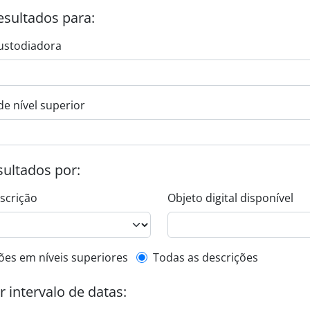
esultados para:
ustodiadora
de nível superior
esultados por:
escrição
Objeto digital disponível
de descrição de nível superior
ões em níveis superiores
Todas as descrições
or intervalo de datas: