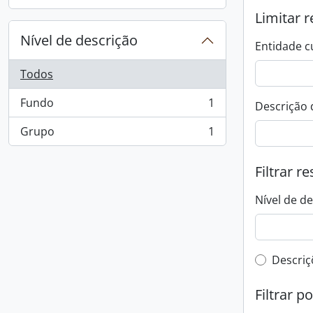
, 1 resultados
Limitar r
Nível de descrição
Entidade c
Todos
Fundo
1
Descrição 
, 1 resultados
Grupo
1
, 1 resultados
Filtrar r
Nível de d
Filtro 
Descriç
Filtrar p