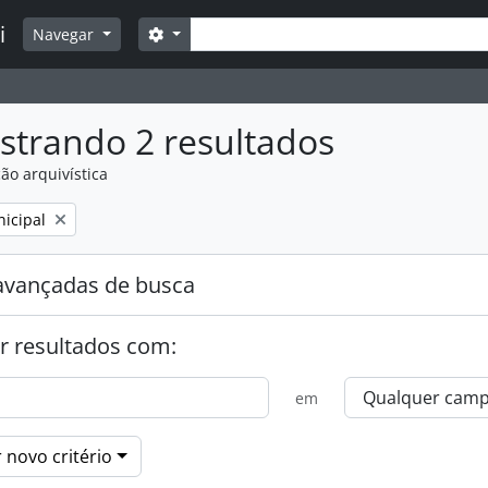
Buscar
i
Opções de busca
Navegar
strando 2 resultados
ão arquivística
:
icipal
avançadas de busca
r resultados com:
em
 novo critério