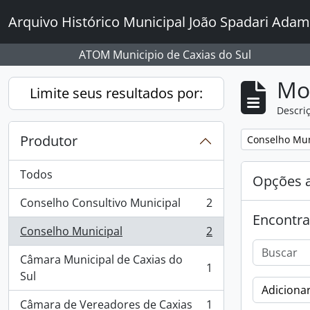
Skip to main content
Arquivo Histórico Municipal João Spadari Adam
ATOM Municipio de Caxias do Sul
Mo
Limite seus resultados por:
Descriç
Produtor
Remover filtro
Conselho Mun
Todos
Opções 
Conselho Consultivo Municipal
2
, 2 resultados
Encontra
Conselho Municipal
2
, 2 resultados
Câmara Municipal de Caxias do
1
, 1 resultados
Sul
Adicionar
Câmara de Vereadores de Caxias
1