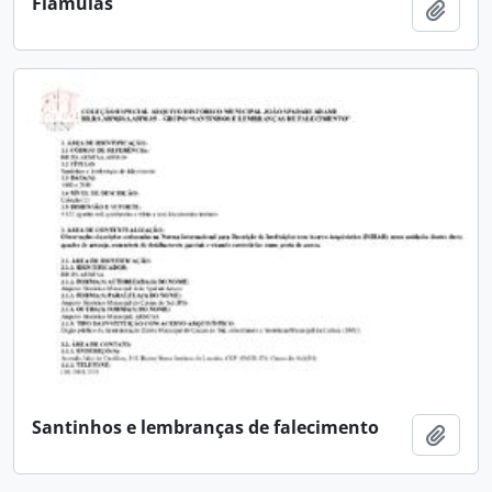
Flâmulas
Adici
Santinhos e lembranças de falecimento
Adici