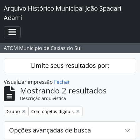
Skip to main content
Arquivo Histórico Municipal João Spadari
Adami
Toggle navigation
ATOM Municipio de Caxias do Sul
Limite seus resultados por:
Visualizar impressão
Fechar
Mostrando 2 resultados
Descrição arquivística
Remover filtro:
Remover filtro:
Grupo
Com objetos digitais
Opções avançadas de busca