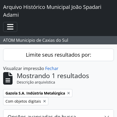
Skip to main content
Arquivo Histórico Municipal João Spadari
Adami
Toggle navigation
ATOM Municipio de Caxias do Sul
Limite seus resultados por:
Visualizar impressão
Fechar
Mostrando 1 resultados
Descrição arquivística
Remover filtro:
Gazola S.A. Indústria Metalúrgica
Remover filtro:
Com objetos digitais
Opções avançadas de busca