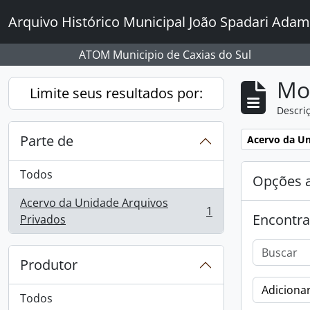
Skip to main content
Arquivo Histórico Municipal João Spadari Adam
ATOM Municipio de Caxias do Sul
Mo
Limite seus resultados por:
Descriç
Parte de
Remover filtro
Acervo da Un
Todos
Opções 
Acervo da Unidade Arquivos
1
Encontra
, 1 resultados
Privados
Produtor
Adicionar
Todos