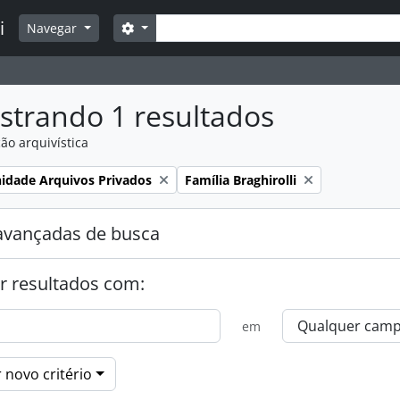
Buscar
i
Opções de busca
Navegar
strando 1 resultados
ão arquivística
:
Remover filtro:
idade Arquivos Privados
Família Braghirolli
avançadas de busca
r resultados com:
em
 novo critério