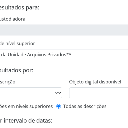
esultados para:
ustodiadora
de nível superior
esultados por:
escrição
Objeto digital disponível
de descrição de nível superior
ões em níveis superiores
Todas as descrições
or intervalo de datas: