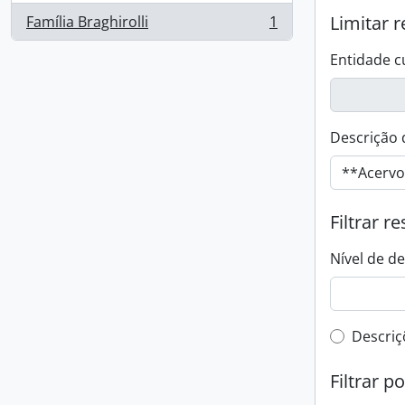
Limitar r
Família Braghirolli
1
, 1 resultados
Entidade c
Descrição 
Filtrar r
Nível de d
Filtro 
Descriç
Filtrar p