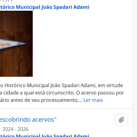
stórico Municipal João Spadari Adami
Histórico Municipal João Spadari Adami, em virtude
da cidade a qual está circunscrito. O acervo passou por
ário antes de seu processamento;
…
Ler mais
escobrindo acervos"
Adici
2024 - 2026
stórico Municipal João Spadari Adami