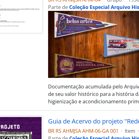
Parte de
Coleção Especial Arquivo Hi
Documentação acumulada pelo Arquivo 
de seu valor histórico para a história 
higienização e acondicionamento prim
Guia de Acervo do projeto "Red
BR RS AHMJSA AHM-06-GA 001
·
Item
·
Parte de
Coleção Especial Arquivo Hi