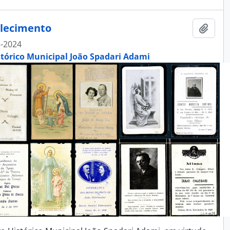
alecimento
Adici
-2024
stórico Municipal João Spadari Adami