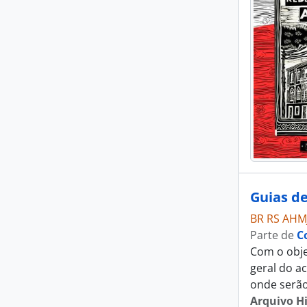
Guias d
BR RS AHM
Parte de
C
Com o obje
geral do a
onde serã
Arquivo H