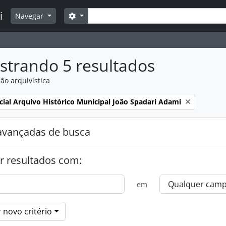
Buscar
i
Opções de busca
Navegar
strando 5 resultados
ão arquivística
:
cial Arquivo Histórico Municipal João Spadari Adami
avançadas de busca
r resultados com:
em
 novo critério