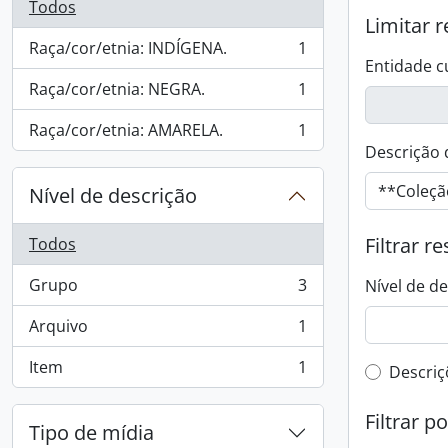
Todos
Limitar r
Raça/cor/etnia: INDÍGENA.
1
, 1 resultados
Entidade c
Raça/cor/etnia: NEGRA.
1
, 1 resultados
Raça/cor/etnia: AMARELA.
1
, 1 resultados
Descrição 
Nível de descrição
Filtrar r
Todos
Grupo
3
Nível de d
, 3 resultados
Arquivo
1
, 1 resultados
Item
1
Filtro 
Descriç
, 1 resultados
Filtrar p
Tipo de mídia