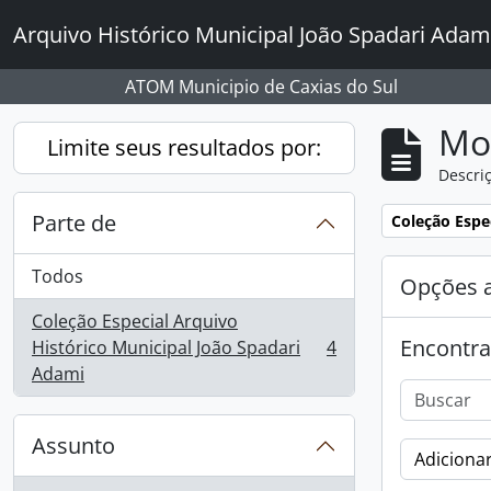
Skip to main content
Arquivo Histórico Municipal João Spadari Adam
ATOM Municipio de Caxias do Sul
Mo
Limite seus resultados por:
Descriç
Parte de
Remover filtro
Coleção Espe
Todos
Opções 
Coleção Especial Arquivo
Encontra
Histórico Municipal João Spadari
4
, 4 resultados
Adami
Assunto
Adicionar