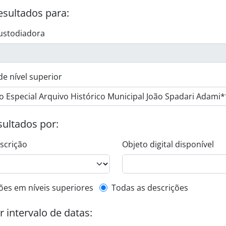
esultados para:
ustodiadora
de nível superior
esultados por:
escrição
Objeto digital disponível
de descrição de nível superior
ões em níveis superiores
Todas as descrições
or intervalo de datas: