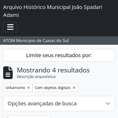
Skip to main content
Arquivo Histórico Municipal João Spadari
Adami
Toggle navigation
ATOM Municipio de Caxias do Sul
Limite seus resultados por:
Mostrando 4 resultados
Descrição arquivística
Remover filtro:
Remover filtro:
Urbanismo
Com objetos digitais
Opções avançadas de busca