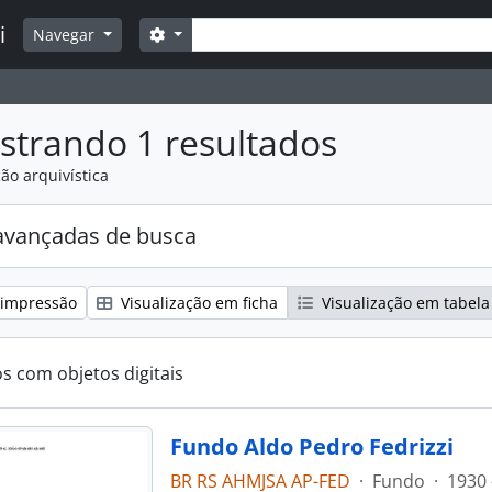
Buscar
i
Opções de busca
Navegar
strando 1 resultados
ão arquivística
avançadas de busca
 impressão
Visualização em ficha
Visualização em tabela
os com objetos digitais
Fundo Aldo Pedro Fedrizzi
BR RS AHMJSA AP-FED
·
Fundo
·
1930 