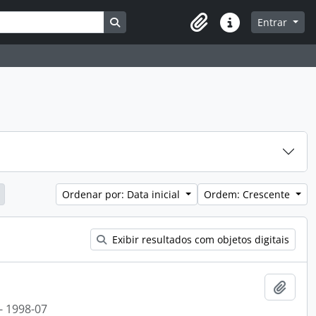
Busque na página de navegação
Entrar
Atalhos
Ordenar por: Data inicial
Ordem: Crescente
Exibir resultados com objetos digitais
Adici
- 1998-07