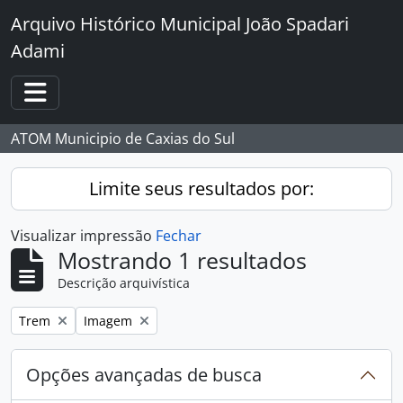
Skip to main content
Arquivo Histórico Municipal João Spadari
Adami
Toggle navigation
ATOM Municipio de Caxias do Sul
Limite seus resultados por:
Visualizar impressão
Fechar
Mostrando 1 resultados
Descrição arquivística
Remover filtro:
Remover filtro:
Trem
Imagem
Opções avançadas de busca