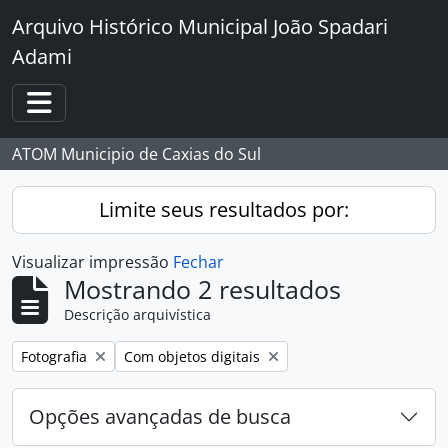
Skip to main content
Arquivo Histórico Municipal João Spadari
Adami
Toggle navigation
ATOM Municipio de Caxias do Sul
Limite seus resultados por:
Visualizar impressão
Fechar
Mostrando 2 resultados
Descrição arquivística
Remover filtro:
Remover filtro:
Fotografia
Com objetos digitais
Opções avançadas de busca