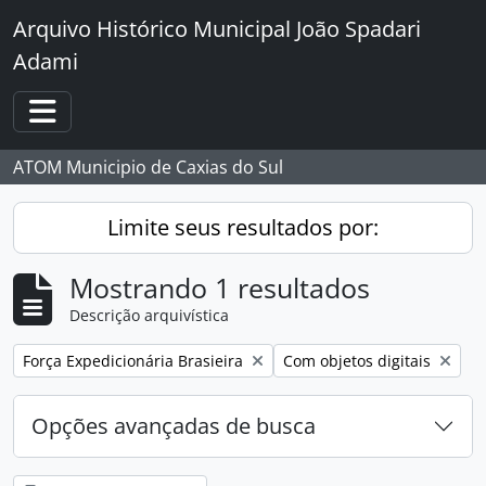
Skip to main content
Arquivo Histórico Municipal João Spadari
Adami
Toggle navigation
ATOM Municipio de Caxias do Sul
Limite seus resultados por:
Mostrando 1 resultados
Descrição arquivística
Remover filtro:
Remover filtro:
Força Expedicionária Brasieira
Com objetos digitais
Opções avançadas de busca