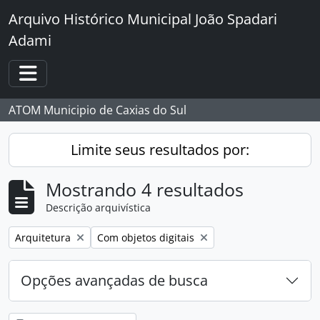
Skip to main content
Arquivo Histórico Municipal João Spadari
Adami
Toggle navigation
ATOM Municipio de Caxias do Sul
Limite seus resultados por:
Mostrando 4 resultados
Descrição arquivística
Remover filtro:
Remover filtro:
Arquitetura
Com objetos digitais
Opções avançadas de busca