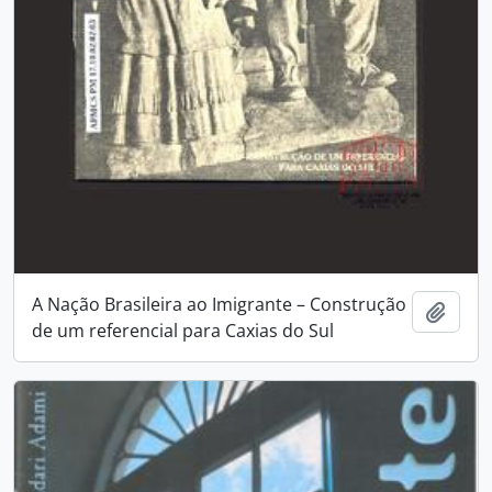
A Nação Brasileira ao Imigrante – Construção
Adici
de um referencial para Caxias do Sul