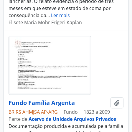
lancherias. O relato evidencia o período de três
meses em que esteve em estado de coma por
consequência da
…
Ler mais
Elisete Maria Mohr Frigeri Kaplan
Fundo Família Argenta
Adici
BR RS AHMJSA AP-ARG
·
Fundo
·
1823 a 2009
Parte de
Acervo da Unidade Arquivos Privados
Documentação produzida e acumulada pela família