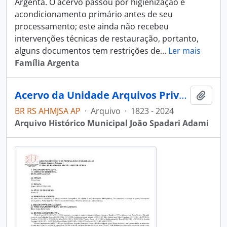
Argenta. O acervo passou por higienização e
acondicionamento primário antes de seu
processamento; este ainda não recebeu
intervenções técnicas de restauração, portanto,
alguns documentos tem restrições de
…
Ler mais
Família Argenta
Acervo da Unidade Arquivos Privados
Adici
BR RS AHMJSA AP
·
Arquivo
·
1823 - 2024
Arquivo Histórico Municipal João Spadari Adami