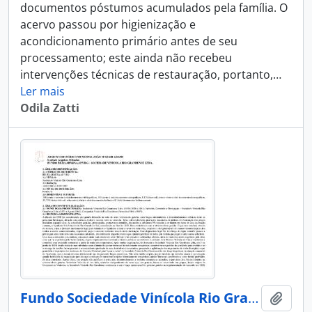
documentos póstumos acumulados pela família. O
acervo passou por higienização e
acondicionamento primário antes de seu
processamento; este ainda não recebeu
intervenções técnicas de restauração, portanto,
…
Ler mais
Odila Zatti
Fundo Sociedade Vinícola Rio Grandense Ltda.
Adici