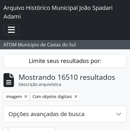
Skip to main content
Arquivo Histórico Municipal João Spadari
Adami
Toggle navigation
ATOM Municipio de Caxias do Sul
Limite seus resultados por:
Mostrando 16510 resultados
Descrição arquivística
Remover filtro:
Remover filtro:
Imagem
Com objetos digitais
Opções avançadas de busca