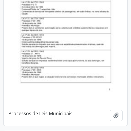
Processos de Leis Municipais
Adici