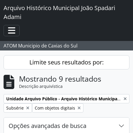
Skip to main content
Arquivo Histórico Municipal João Spadari
Adami
Toggle navigation
ATOM Municipio de Caxias do Sul
Limite seus resultados por:
Mostrando 9 resultados
Descrição arquivística
Remover filtro:
Unidade Arquivo Público - Arquivo Histórico Municipal João Spadari Adami
Remover filtro:
Remover filtro:
Subsérie
Com objetos digitais
Opções avançadas de busca