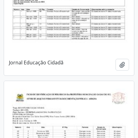
Jornal Educação Cidadã
Adici