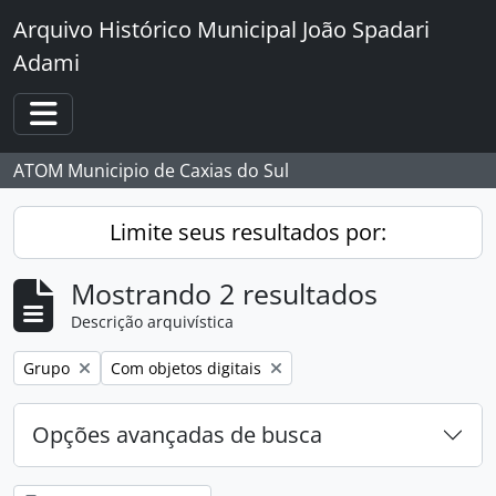
Skip to main content
Arquivo Histórico Municipal João Spadari
Adami
Toggle navigation
ATOM Municipio de Caxias do Sul
Limite seus resultados por:
Mostrando 2 resultados
Descrição arquivística
Remover filtro:
Remover filtro:
Grupo
Com objetos digitais
Opções avançadas de busca