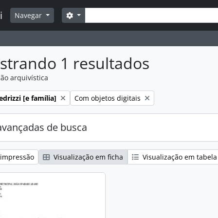
Buscar
i
Opções de busca
Navegar
strando 1 resultados
ão arquivística
:
Remover filtro:
drizzi [e família]
Com objetos digitais
avançadas de busca
 impressão
Visualização em ficha
Visualização em tabela