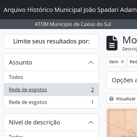
Skip to main content
Arquivo Histórico Municipal João Spadari Adam
ATOM Municipio de Caxias do Sul
Mo
Limite seus resultados por:
Descriç
Assunto
Remover filtro
Rem
Item
Red
Todos
Opções 
Rede de esgotos
2
, 2 resultados
Visualizar
Rede de esgotos
1
, 1 resultados
Nível de descrição