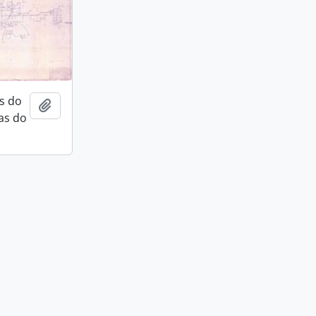
s do
Adicionar a área de transferência
as do