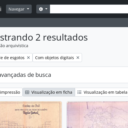
Buscar
i
Opções de busca
Navegar
strando 2 resultados
ão arquivística
:
over filtro:
Remover filtro:
e de esgotos
Com objetos digitais
avançadas de busca
 impressão
Visualização em ficha
Visualização em tabela