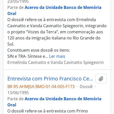
23/05/1995
Parte de
Acervo da Unidade Banco de Memória
Oral
O dossiê refere-se à entrevista com Ermelinda
Cavinatto e Vanda Cavinatto Spiegeorin, integrando
o projeto “Vozes da Terra”, em comemoração aos
120 anos da imigração italiana no Rio Grande do
Sul.
Constituem esse dossiê os itens:
SIN e TRA- Síntese e
…
Ler mais
Ermelinda Cavinatto e Vanda Cavinatto Spiegeorin
Entrevista com Primo Francisco Cechim
Adici
BR RS AHMJSA BMO-01-04-005-F173
·
Dossiê
·
13/06/1995
Parte de
Acervo da Unidade Banco de Memória
Oral
O dossiê refere-se à entrevista com Primo