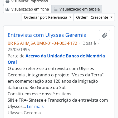
Visualizar impressão
Visualização em ficha
Visualização em tabela
Ordenar por: Relevância
Ordem: Crescente
Entrevista com Ulysses Geremia
Adici
BR RS AHMJSA BMO-01-04-003-F172
·
Dossiê
·
23/05/1995
Parte de
Acervo da Unidade Banco de Memória
Oral
O dossiê refere-se à entrevista com Ulysses
Geremia , integrando o projeto “Vozes da Terra”,
em comemoração aos 120 anos da imigração
italiana no Rio Grande do Sul.
Constituem esse dossiê os itens:
SIN e TRA- Síntese e Transcrição da entrevista com
Ulysses
…
Ler mais
Ulysses Geremia