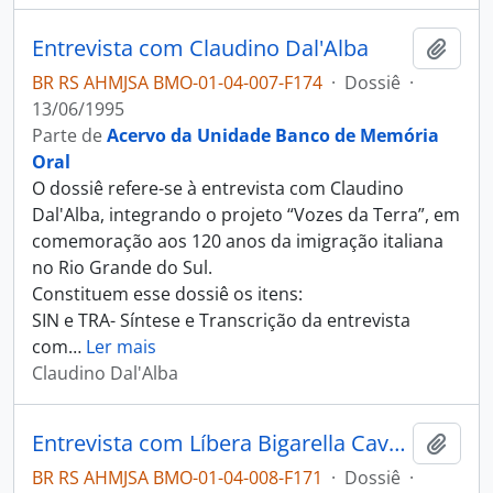
Entrevista com Claudino Dal'Alba
Adici
BR RS AHMJSA BMO-01-04-007-F174
·
Dossiê
·
13/06/1995
Parte de
Acervo da Unidade Banco de Memória
Oral
O dossiê refere-se à entrevista com Claudino
Dal'Alba, integrando o projeto “Vozes da Terra”, em
comemoração aos 120 anos da imigração italiana
no Rio Grande do Sul.
Constituem esse dossiê os itens:
SIN e TRA- Síntese e Transcrição da entrevista
com
…
Ler mais
Claudino Dal'Alba
Entrevista com Líbera Bigarella Cavagnolli
Adici
BR RS AHMJSA BMO-01-04-008-F171
·
Dossiê
·