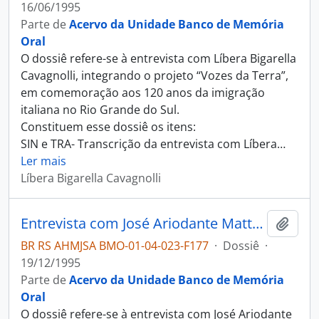
16/06/1995
Parte de
Acervo da Unidade Banco de Memória
Oral
O dossiê refere-se à entrevista com Líbera Bigarella
Cavagnolli, integrando o projeto “Vozes da Terra”,
em comemoração aos 120 anos da imigração
italiana no Rio Grande do Sul.
Constituem esse dossiê os itens:
SIN e TRA- Transcrição da entrevista com Líbera
…
Ler mais
Líbera Bigarella Cavagnolli
Entrevista com José Ariodante Mattana
Adici
BR RS AHMJSA BMO-01-04-023-F177
·
Dossiê
·
19/12/1995
Parte de
Acervo da Unidade Banco de Memória
Oral
O dossiê refere-se à entrevista com José Ariodante