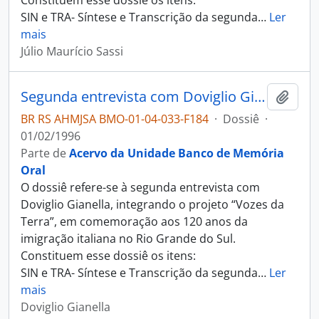
Constituem esse dossiê os itens:
SIN e TRA- Síntese e Transcrição da segunda
…
Ler
mais
Júlio Maurício Sassi
Segunda entrevista com Doviglio Gianella
Adici
BR RS AHMJSA BMO-01-04-033-F184
·
Dossiê
·
01/02/1996
Parte de
Acervo da Unidade Banco de Memória
Oral
O dossiê refere-se à segunda entrevista com
Doviglio Gianella, integrando o projeto “Vozes da
Terra”, em comemoração aos 120 anos da
imigração italiana no Rio Grande do Sul.
Constituem esse dossiê os itens:
SIN e TRA- Síntese e Transcrição da segunda
…
Ler
mais
Doviglio Gianella