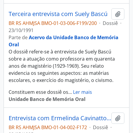
Terceira entrevista com Suely Bascú
Adici
BR RS AHMJSA BMO-01-03-006-F199/200
·
Dossiê
·
23/10/1991
Parte de
Acervo da Unidade Banco de Memória
Oral
O dossiê refere-se à entrevista de Suely Bascú
sobre a atuação como professora em quarenta
anos de magistério (1929-1969). Seu relato
evidencia os seguintes aspectos: as matérias
escolares, o exercício do magistério, o civismo.
Constituem esse dossiê os
…
Ler mais
Unidade Banco de Memória Oral
Entrevista com Ermelinda Cavinatto e Vanda Cavinatto Spiegeorin
Adici
BR RS AHMJSA BMO-01-04-002-F172
·
Dossiê
·