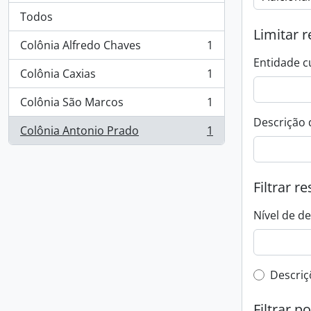
Todos
Limitar r
Colônia Alfredo Chaves
1
, 1 resultados
Entidade c
Colônia Caxias
1
, 1 resultados
Colônia São Marcos
1
, 1 resultados
Descrição 
Colônia Antonio Prado
1
, 1 resultados
Filtrar r
Nível de d
Filtro 
Descriç
Filtrar p