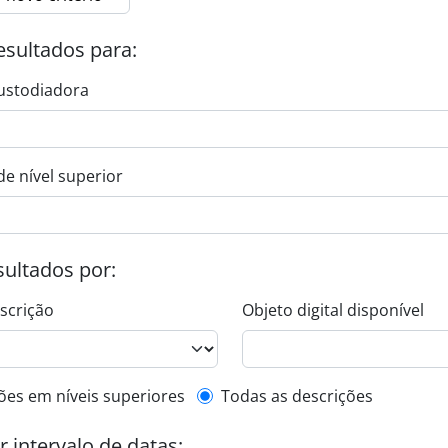
esultados para:
ustodiadora
de nível superior
esultados por:
escrição
Objeto digital disponível
de descrição de nível superior
ões em níveis superiores
Todas as descrições
or intervalo de datas: