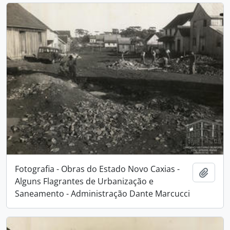
Fotografia - Obras do Estado Novo Caxias -
Adici
Alguns Flagrantes de Urbanização e
Saneamento - Administração Dante Marcucci