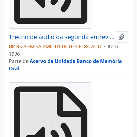
Trecho de áudio da segunda entrevista com Doviglio Gianella
Adici
BR RS AHMJSA BMO-01-04-033-F184-AUD
·
Item
·
1996
Parte de
Acervo da Unidade Banco de Memória
Oral