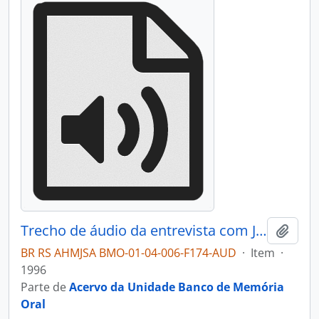
Trecho de áudio da entrevista com José Victório Piccoli
Adici
BR RS AHMJSA BMO-01-04-006-F174-AUD
·
Item
·
1996
Parte de
Acervo da Unidade Banco de Memória
Oral