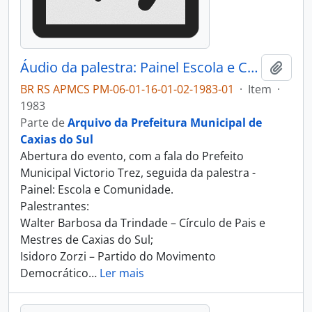
Áudio da palestra: Painel Escola e Comunidade - I Simpósio Municipal de Educação - 1983
Adici
BR RS APMCS PM-06-01-16-01-02-1983-01
·
Item
·
1983
Parte de
Arquivo da Prefeitura Municipal de
Caxias do Sul
Abertura do evento, com a fala do Prefeito
Municipal Victorio Trez, seguida da palestra -
Painel: Escola e Comunidade.
Palestrantes:
Walter Barbosa da Trindade – Círculo de Pais e
Mestres de Caxias do Sul;
Isidoro Zorzi – Partido do Movimento
Democrático
…
Ler mais