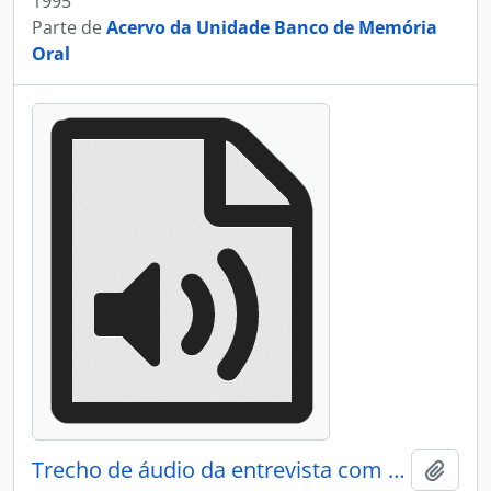
1995
Parte de
Acervo da Unidade Banco de Memória
Oral
Trecho de áudio da entrevista com Mário David Vanin
Adici