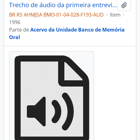
Trecho de áudio da primeira entrevista com Guilhermina Andreazza Postali
Adici
BR RS AHMJSA BMO-01-04-028-F193-AUD
·
Item
·
1996
Parte de
Acervo da Unidade Banco de Memória
Oral