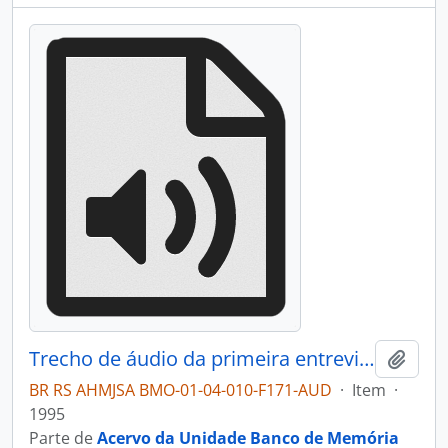
Trecho de áudio da primeira entrevista com Suely Bascú
Adici
BR RS AHMJSA BMO-01-04-010-F171-AUD
·
Item
·
1995
Parte de
Acervo da Unidade Banco de Memória