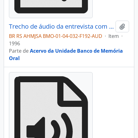
Trecho de áudio da entrevista com Lorena Maria Tomasi Chiaradia
Adici
BR RS AHMJSA BMO-01-04-032-F192-AUD
·
Item
·
1996
Parte de
Acervo da Unidade Banco de Memória
Oral