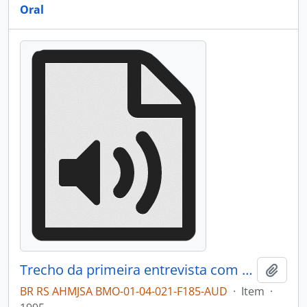
Oral
Trecho da primeira entrevista com Aldo Antônio De Antoni
Adici
BR RS AHMJSA BMO-01-04-021-F185-AUD
·
Item
·