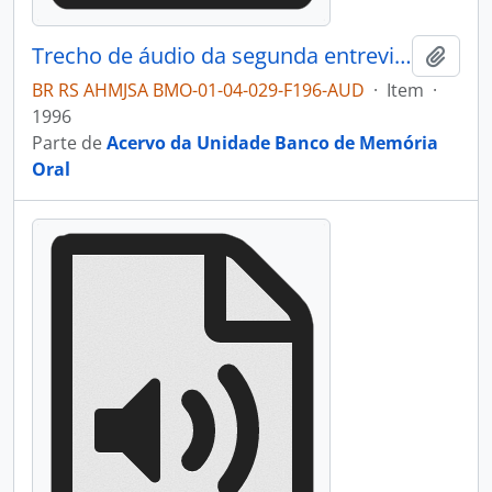
Trecho de áudio da segunda entrevista com Guilhermina Andreazza Postali
Adici
BR RS AHMJSA BMO-01-04-029-F196-AUD
·
Item
·
1996
Parte de
Acervo da Unidade Banco de Memória
Oral