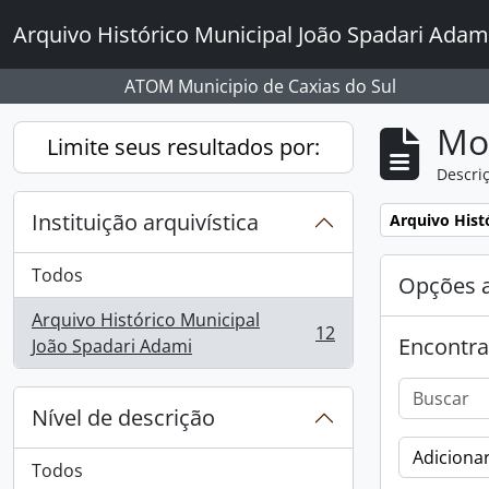
Skip to main content
Arquivo Histórico Municipal João Spadari Adam
ATOM Municipio de Caxias do Sul
Mo
Limite seus resultados por:
Descriç
Instituição arquivística
Remover filtro
Arquivo Hist
Todos
Opções 
Arquivo Histórico Municipal
12
Encontra
, 12 resultados
João Spadari Adami
Nível de descrição
Adicionar
Todos