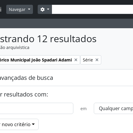
Buscar
i
Opções de busca
Navegar
strando 12 resultados
ão arquivística
:
Remover filtro:
órico Municipal João Spadari Adami
Série
avançadas de busca
r resultados com:
em
 novo critério