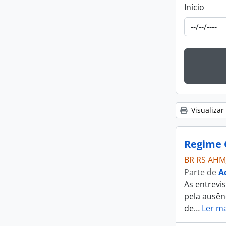
Início
Visualizar
Regime C
BR RS AHM
Parte de
A
As entrevis
pela ausên
de
…
Ler ma