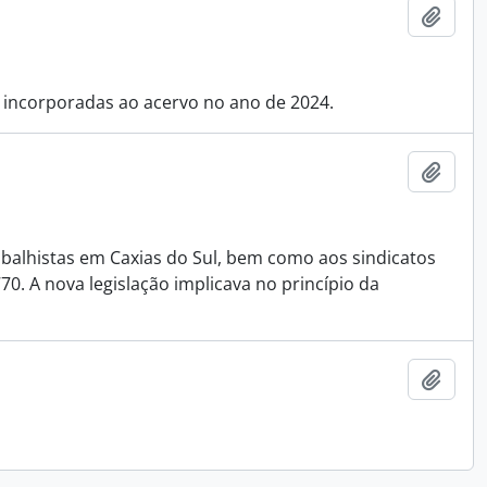
Adici
u incorporadas ao acervo no ano de 2024.
Adici
rabalhistas em Caxias do Sul, bem como aos sindicatos
70. A nova legislação implicava no princípio da
Adici