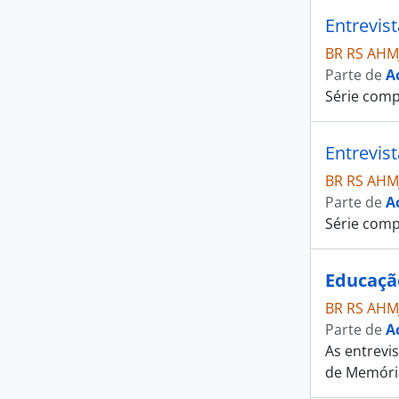
Entrevis
BR RS AHM
Parte de
A
Série comp
Entrevis
BR RS AHM
Parte de
A
Série comp
Educaçã
BR RS AHM
Parte de
A
As entrevi
de Memória