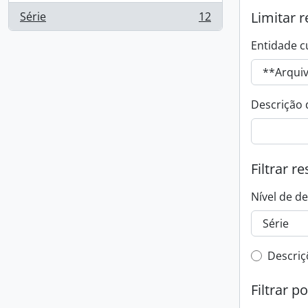
Limitar r
Série
12
, 12 resultados
Entidade c
Descrição 
Filtrar r
Nível de d
Filtro 
Descriç
Filtrar p