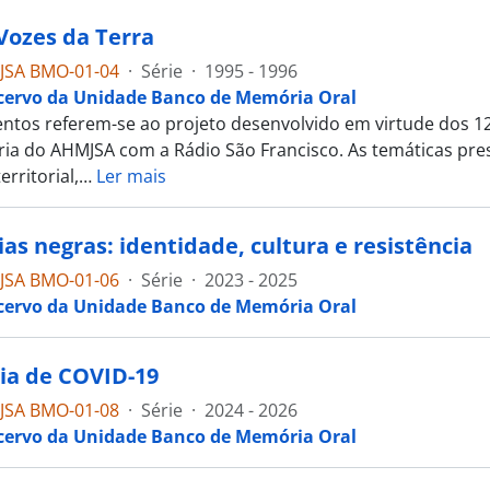
Vozes da Terra
JSA BMO-01-04
·
Série
·
1995 - 1996
cervo da Unidade Banco de Memória Oral
tos referem-se ao projeto desenvolvido em virtude dos 12
ia do AHMJSA com a Rádio São Francisco. As temáticas pr
rritorial,
…
Ler mais
ias negras: identidade, cultura e resistência
JSA BMO-01-06
·
Série
·
2023 - 2025
cervo da Unidade Banco de Memória Oral
a de COVID-19
JSA BMO-01-08
·
Série
·
2024 - 2026
cervo da Unidade Banco de Memória Oral