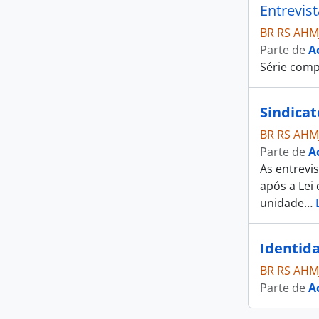
Entrevis
BR RS AHM
Parte de
A
Série comp
Sindicat
BR RS AHM
Parte de
A
As entrevi
após a Lei 
unidade
…
Identid
BR RS AHM
Parte de
A