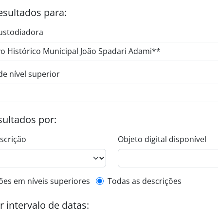
esultados para:
ustodiadora
de nível superior
esultados por:
escrição
Objeto digital disponível
de descrição de nível superior
ões em níveis superiores
Todas as descrições
or intervalo de datas: