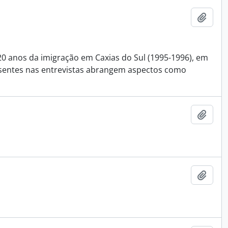
Adici
0 anos da imigração em Caxias do Sul (1995-1996), em
esentes nas entrevistas abrangem aspectos como
Adici
Adici