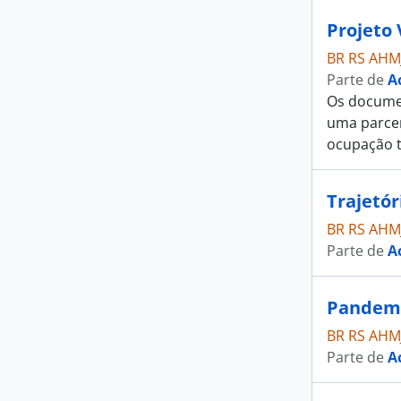
Projeto 
BR RS AHM
Parte de
A
Os documen
uma parcer
ocupação te
Trajetór
BR RS AHM
Parte de
A
Pandemi
BR RS AHM
Parte de
A