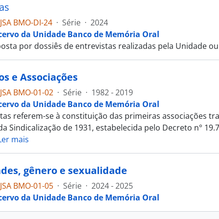
tas
JSA BMO-DI-24
·
Série
·
2024
cervo da Unidade Banco de Memória Oral
osta por dossiês de entrevistas realizadas pela Unidade o
os e Associações
JSA BMO-01-02
·
Série
·
1982 - 2019
cervo da Unidade Banco de Memória Oral
stas referem-se à constituição das primeiras associações t
da Sindicalização de 1931, estabelecida pelo Decreto n° 19.7
Ler mais
ades, gênero e sexualidade
JSA BMO-01-05
·
Série
·
2024 - 2025
cervo da Unidade Banco de Memória Oral