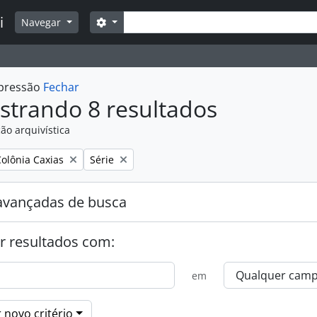
Buscar
i
Opções de busca
Navegar
mpressão
Fechar
strando 8 resultados
ão arquivística
:
Remover filtro:
Colônia Caxias
Série
avançadas de busca
r resultados com:
em
 novo critério