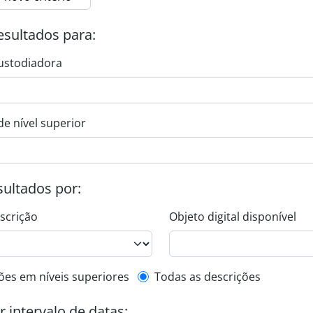
esultados para:
ustodiadora
de nível superior
esultados por:
escrição
Objeto digital disponível
de descrição de nível superior
ões em níveis superiores
Todas as descrições
or intervalo de datas: