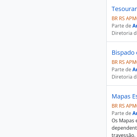
Tesourar
BR RS APM
Parte de
A
Diretoria 
Bispado 
BR RS APM
Parte de
A
Diretoria 
Mapas Es
BR RS APM
Parte de
A
Os Mapas e
dependente
travessão,