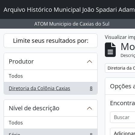
Skip to main content
Arquivo Histórico Municipal João Spadari Adam
ATOM Municipio de Caxias do Sul
Visualizar i
Limite seus resultados por:
Mo
Descriç
Produtor
Remover filtro
Diretoria da 
Todos
Opções 
Diretoria da Colônia Caxias
8
, 8 resultados
Encontra
Nível de descrição
Todos
Adicionar