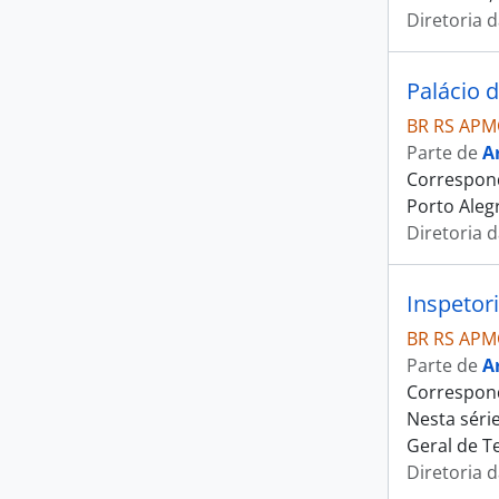
Diretoria 
Palácio 
BR RS APM
Parte de
A
Correspond
Porto Aleg
Diretoria 
Inspetor
BR RS APM
Parte de
A
Correspond
Nesta séri
Geral de T
Diretoria 