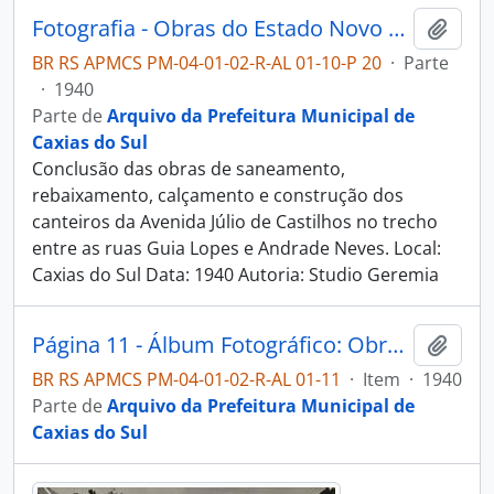
Fotografia - Obras do Estado Novo Caxias - Alguns Flagrantes de Urbanização e Saneamento - Administração Dante Marcucci
Adici
BR RS APMCS PM-04-01-02-R-AL 01-10-P 20
·
Parte
·
1940
Parte de
Arquivo da Prefeitura Municipal de
Caxias do Sul
Conclusão das obras de saneamento,
rebaixamento, calçamento e construção dos
canteiros da Avenida Júlio de Castilhos no trecho
entre as ruas Guia Lopes e Andrade Neves. Local:
Caxias do Sul Data: 1940 Autoria: Studio Geremia
Página 11 - Álbum Fotográfico: Obras do Estado Novo Caxias - Alguns Flagrantes de Urbanização e Saneamento - Administração Dante Marcucci
Adici
BR RS APMCS PM-04-01-02-R-AL 01-11
·
Item
·
1940
Parte de
Arquivo da Prefeitura Municipal de
Caxias do Sul