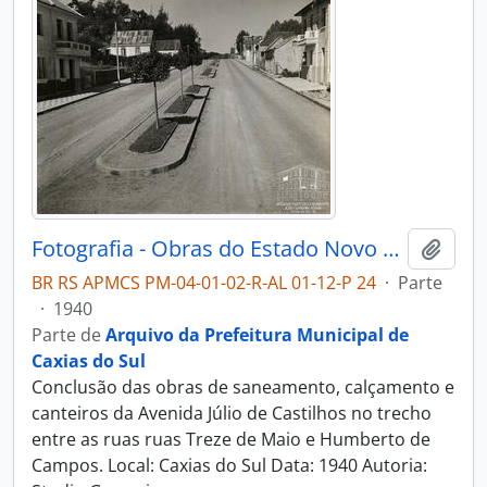
Fotografia - Obras do Estado Novo Caxias - Alguns Flagrantes de Urbanização e Saneamento - Administração Dante Marcucci
Adici
BR RS APMCS PM-04-01-02-R-AL 01-12-P 24
·
Parte
·
1940
Parte de
Arquivo da Prefeitura Municipal de
Caxias do Sul
Conclusão das obras de saneamento, calçamento e
canteiros da Avenida Júlio de Castilhos no trecho
entre as ruas ruas Treze de Maio e Humberto de
Campos. Local: Caxias do Sul Data: 1940 Autoria: