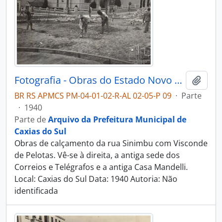
Fotografia - Obras do Estado Novo Caxias - Alguns Flagrantes de Urbanização e Saneamento - Administração Dante Marcucci
Adici
BR RS APMCS PM-04-01-02-R-AL 02-05-P 09
·
Parte
·
1940
Parte de
Arquivo da Prefeitura Municipal de
Caxias do Sul
Obras de calçamento da rua Sinimbu com Visconde
de Pelotas. Vê-se à direita, a antiga sede dos
Correios e Telégrafos e a antiga Casa Mandelli.
Local: Caxias do Sul Data: 1940 Autoria: Não
identificada