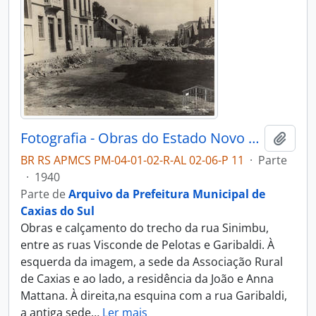
Fotografia - Obras do Estado Novo Caxias - Alguns Flagrantes de Urbanização e Saneamento - Administração Dante Marcucci
Adici
BR RS APMCS PM-04-01-02-R-AL 02-06-P 11
·
Parte
·
1940
Parte de
Arquivo da Prefeitura Municipal de
Caxias do Sul
Obras e calçamento do trecho da rua Sinimbu,
entre as ruas Visconde de Pelotas e Garibaldi. À
esquerda da imagem, a sede da Associação Rural
de Caxias e ao lado, a residência da João e Anna
Mattana. À direita,na esquina com a rua Garibaldi,
a antiga sede
…
Ler mais