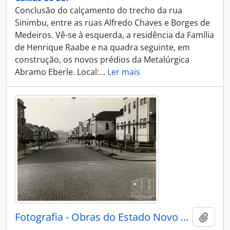
Conclusão do calçamento do trecho da rua
Sinimbu, entre as ruas Alfredo Chaves e Borges de
Medeiros. Vê-se à esquerda, a residência da Família
de Henrique Raabe e na quadra seguinte, em
construção, os novos prédios da Metalúrgica
Abramo Eberle. Local:
…
Ler mais
Fotografia - Obras do Estado Novo Caxias - Alguns Flagrantes de Urbanização e Saneamento - Administração Dante Marcucci
Adici