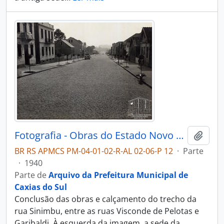
Fotografia - Obras do Estado Novo Caxias - Alguns Flagrantes de Urbanização e Saneamento - Administração Dante Marcucci
Adici
BR RS APMCS PM-04-01-02-R-AL 02-06-P 12
·
Parte
·
1940
Parte de
Arquivo da Prefeitura Municipal de
Caxias do Sul
Conclusão das obras e calçamento do trecho da
rua Sinimbu, entre as ruas Visconde de Pelotas e
Garibaldi. À esquerda da imagem, a sede da