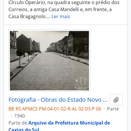
Círculo Operário, na quadra seguinte o prédio dos
Correios, a antiga Casa Mandelli e, em frente, a
Casa Bragagnolo.
…
Ler mais
Fotografia - Obras do Estado Novo Caxias - Alguns Flagrantes de Urbanização e Saneamento - Administração Dante Marcucci
Adici
BR RS APMCS PM-04-01-02-R-AL 02-03-P 06
·
Parte
·
1940
Parte de
Arquivo da Prefeitura Municipal de
Caxias do Sul