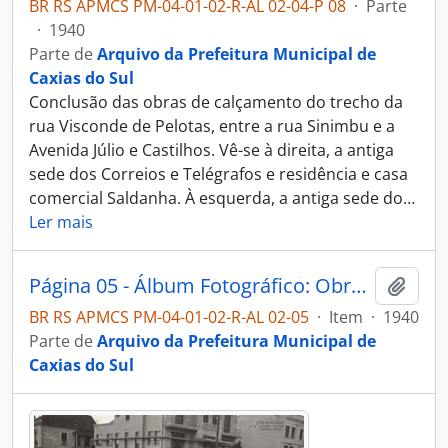
BR RS APMCS PM-04-01-02-R-AL 02-04-P 08
·
Parte
·
1940
Parte de
Arquivo da Prefeitura Municipal de
Caxias do Sul
Conclusão das obras de calçamento do trecho da
rua Visconde de Pelotas, entre a rua Sinimbu e a
Avenida Júlio e Castilhos. Vê-se à direita, a antiga
sede dos Correios e Telégrafos e residência e casa
comercial Saldanha. À esquerda, a antiga sede do
…
Ler mais
Página 05 - Álbum Fotográfico: Obras do Estado Novo Caxias - Alguns Flagrantes de Urbanização e Saneamento - Administração Dante Marcucci
Adici
BR RS APMCS PM-04-01-02-R-AL 02-05
·
Item
·
1940
Parte de
Arquivo da Prefeitura Municipal de
Caxias do Sul