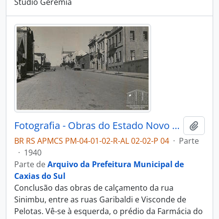
Studio Geremia
Fotografia - Obras do Estado Novo Caxias - Alguns Flagrantes de Urbanização e Saneamento - Administração Dante Marcucci
Adici
BR RS APMCS PM-04-01-02-R-AL 02-02-P 04
·
Parte
·
1940
Parte de
Arquivo da Prefeitura Municipal de
Caxias do Sul
Conclusão das obras de calçamento da rua
Sinimbu, entre as ruas Garibaldi e Visconde de
Pelotas. Vê-se à esquerda, o prédio da Farmácia do