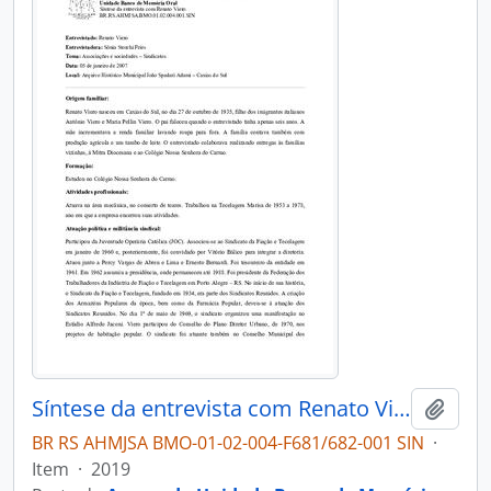
Síntese da entrevista com Renato Viero
Adici
BR RS AHMJSA BMO-01-02-004-F681/682-001 SIN
·
Item
·
2019