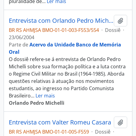
pluralidade de
…
Ler mais
Entrevista com Orlando Pedro Michelli
Adici
BR RS AHMJSA BMO-01-01-003-F553/554
·
Dossiê
·
23/06/2004
Parte de
Acervo da Unidade Banco de Memória
Oral
O dossiê refere-se á entrevista de Orlando Pedro
Michelli sobre sua formação política e a luta contra
o Regime Civil Militar no Brasil (1964-1985). Aborda
questões relativas à atuação nos movimentos
estudantis, ao ingresso no Partido Comunista
Brasileiro
…
Ler mais
Orlando Pedro Michelli
Entrevista com Valter Romeu Casara
Adici
BR RS AHMJSA BMO-01-01-005-F559
·
Dossiê
·