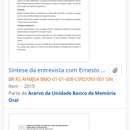
Síntese da entrevista com Ernesto Augusto Bernardi
Adici
BR RS AHMJSA BMO-01-01-008-C092/093-001 SIN
·
Item
·
2019
Parte de
Acervo da Unidade Banco de Memória
Oral