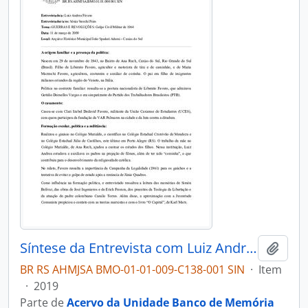
Síntese da Entrevista com Luiz Andrea Fávero
Adici
BR RS AHMJSA BMO-01-01-009-C138-001 SIN
·
Item
·
2019
Parte de
Acervo da Unidade Banco de Memória