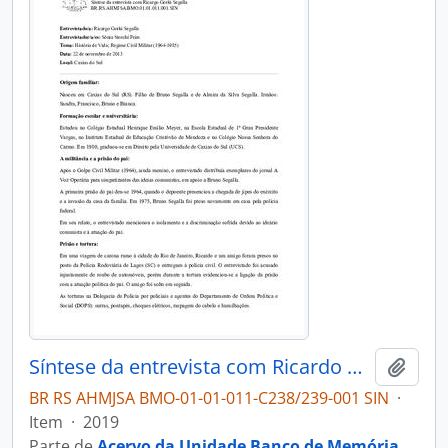
Síntese da entrevista com Ricardo Gorki Segalla
Adici
BR RS AHMJSA BMO-01-01-011-C238/239-001 SIN
·
Item
·
2019
Parte de
Acervo da Unidade Banco de Memória