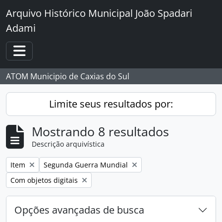
Skip to main content
Arquivo Histórico Municipal João Spadari
Adami
Toggle navigation
ATOM Municipio de Caxias do Sul
Limite seus resultados por:
Mostrando 8 resultados
Descrição arquivística
Remover filtro:
Remover filtro:
Item
Segunda Guerra Mundial
Remover filtro:
Com objetos digitais
Opções avançadas de busca