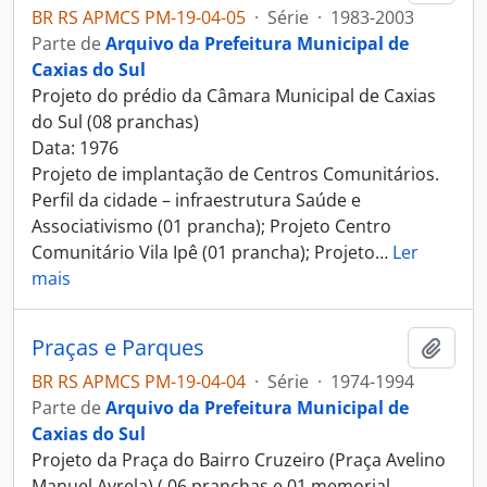
BR RS APMCS PM-19-04-05
·
Série
·
1983-2003
Parte de
Arquivo da Prefeitura Municipal de
Caxias do Sul
Projeto do prédio da Câmara Municipal de Caxias
do Sul (08 pranchas)
Data: 1976
Projeto de implantação de Centros Comunitários.
Perfil da cidade – infraestrutura Saúde e
Associativismo (01 prancha); Projeto Centro
Comunitário Vila Ipê (01 prancha); Projeto
…
Ler
mais
Praças e Parques
Adici
BR RS APMCS PM-19-04-04
·
Série
·
1974-1994
Parte de
Arquivo da Prefeitura Municipal de
Caxias do Sul
Projeto da Praça do Bairro Cruzeiro (Praça Avelino
Manuel Avrela) ( 06 pranchas e 01 memorial