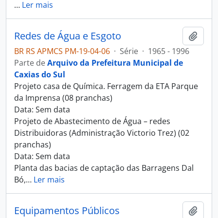
…
Ler mais
Redes de Água e Esgoto
Adici
BR RS APMCS PM-19-04-06
·
Série
·
1965 - 1996
Parte de
Arquivo da Prefeitura Municipal de
Caxias do Sul
Projeto casa de Química. Ferragem da ETA Parque
da Imprensa (08 pranchas)
Data: Sem data
Projeto de Abastecimento de Água – redes
Distribuidoras (Administração Victorio Trez) (02
pranchas)
Data: Sem data
Planta das bacias de captação das Barragens Dal
Bó,
…
Ler mais
Equipamentos Públicos
Adici