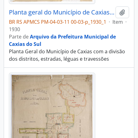
Planta geral do Município de Caxias - Divisão territorial
Adici
BR RS APMCS PM-04-03-11 00-03-p_1930_1
·
Item
·
1930
Parte de
Arquivo da Prefeitura Municipal de
Caxias do Sul
Planta Geral do Município de Caxias com a divisão
dos distritos, estradas, léguas e travessões