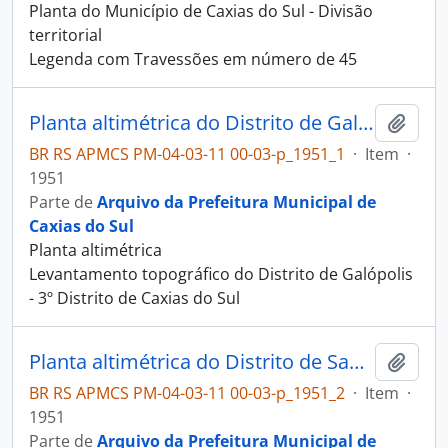
Planta do Município de Caxias do Sul - Divisão
territorial
Legenda com Travessões em número de 45
Planta altimétrica do Distrito de Galópolis
Adici
BR RS APMCS PM-04-03-11 00-03-p_1951_1
·
Item
·
1951
Parte de
Arquivo da Prefeitura Municipal de
Caxias do Sul
Planta altimétrica
Levantamento topográfico do Distrito de Galópolis
- 3º Distrito de Caxias do Sul
Planta altimétrica do Distrito de Santa Lúcia do Piaí
Adici
BR RS APMCS PM-04-03-11 00-03-p_1951_2
·
Item
·
1951
Parte de
Arquivo da Prefeitura Municipal de