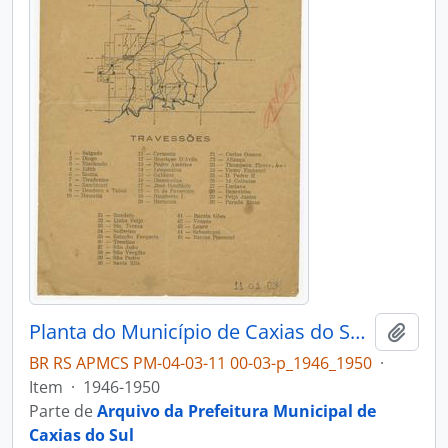
Planta do Município de Caxias do Sul - Divisão territorial
Adici
BR RS APMCS PM-04-03-11 00-03-p_1946_1950
·
Item
·
1946-1950
Parte de
Arquivo da Prefeitura Municipal de
Caxias do Sul