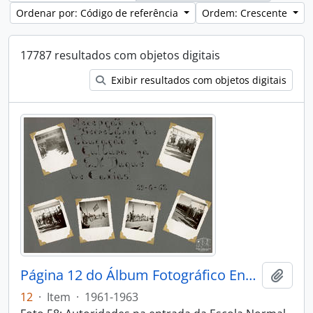
Ordenar por: Código de referência
Ordem: Crescente
17787 resultados com objetos digitais
Exibir resultados com objetos digitais
Página 12 do Álbum Fotográfico Ensino Municipal de Caxias do Sul 1961-1963
Adici
12
·
Item
·
1961-1963