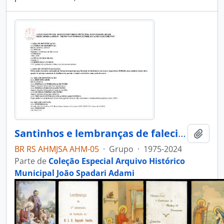
Santinhos e lembranças de falecimento
Adici
BR RS AHMJSA AHM-05
·
Grupo
·
1975-2024
Parte de
Coleção Especial Arquivo Histórico
Municipal João Spadari Adami