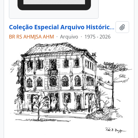
Coleção Especial Arquivo Histórico Municipal João Spadari Adami
Adici
BR RS AHMJSA AHM
·
Arquivo
·
1975 - 2026