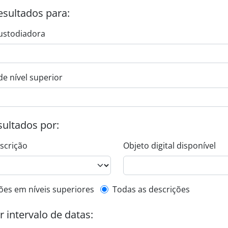
esultados para:
ustodiadora
de nível superior
esultados por:
escrição
Objeto digital disponível
de descrição de nível superior
ões em níveis superiores
Todas as descrições
or intervalo de datas: