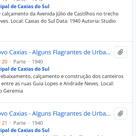
ipal de Caxias do Sul
calçamento da Avenida Júlio de Castilhos no trecho
es. Local: Caxias do Sul Data: 1940 Autoria: Studio
Fotografia - Obras do Estado Novo Caxias - Alguns Flagrantes de Urbanização e Saneamento - Administração Dante Marcucci
Adici
 20
·
Parte
·
1940
ipal de Caxias do Sul
ebaixamento, calçamento e construção dos canteiros
o entre as ruas Guia Lopes e Andrade Neves. Local:
io Geremia
Fotografia - Obras do Estado Novo Caxias - Alguns Flagrantes de Urbanização e Saneamento - Administração Dante Marcucci
Adici
 21
·
Parte
·
1940
ipal de Caxias do Sul