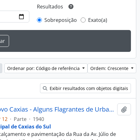
Resultados
Sobreposição
Exato(a)
Ordenar por: Código de referência
Ordem: Crescente
Exibir resultados com objetos digitais
Fotografia - Obras do Estado Novo Caxias - Alguns Flagrantes de Urbanização e Saneamento - Administração Dante Marcucci
Adici
 12
·
Parte
·
1940
ipal de Caxias do Sul
alçamento e pavimentação da Rua da Av. Júlio de