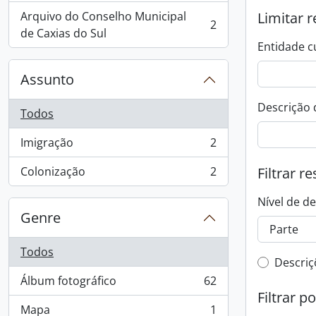
Arquivo do Conselho Municipal
Limitar r
2
, 2 resultados
de Caxias do Sul
Entidade c
Assunto
Descrição 
Todos
Imigração
2
, 2 resultados
Colonização
2
Filtrar r
, 2 resultados
Nível de d
Genre
Todos
Filtro 
Descriç
Álbum fotográfico
62
, 62 resultados
Filtrar p
Mapa
1