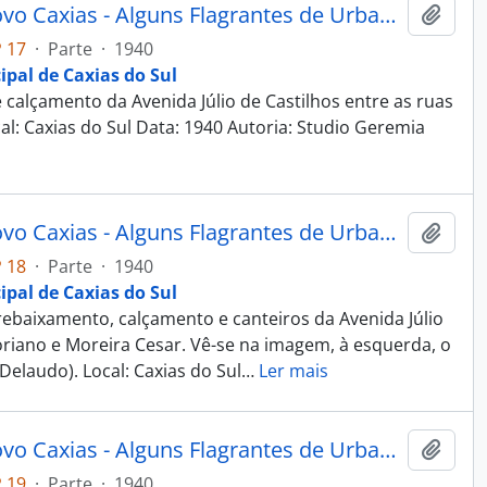
Fotografia - Obras do Estado Novo Caxias - Alguns Flagrantes de Urbanização e Saneamento - Administração Dante Marcucci
Adici
 17
·
Parte
·
1940
ipal de Caxias do Sul
alçamento da Avenida Júlio de Castilhos entre as ruas
al: Caxias do Sul Data: 1940 Autoria: Studio Geremia
Fotografia - Obras do Estado Novo Caxias - Alguns Flagrantes de Urbanização e Saneamento - Administração Dante Marcucci
Adici
 18
·
Parte
·
1940
ipal de Caxias do Sul
ebaixamento, calçamento e canteiros da Avenida Júlio
oriano e Moreira Cesar. Vê-se na imagem, à esquerda, o
 Delaudo). Local: Caxias do Sul
…
Ler mais
Fotografia - Obras do Estado Novo Caxias - Alguns Flagrantes de Urbanização e Saneamento - Administração Dante Marcucci
Adici
 19
·
Parte
·
1940