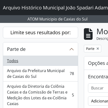
Skip to main content
Arquivo Histórico Municipal João Spadari Adam
ATOM Municipio de Caxias do Sul
Mo
Limite seus resultados por:
Descriç
Parte de
Remover filtro
Parte
Todos
Opções 
Arquivo da Prefeitura Municipal
78
Encontra
, 78 resultados
de Caxias do Sul
Arquivo da Diretoria da Colônia
Caxias e da Comissão de Terras e
5
, 5 resultados
Medição dos Lotes da ex-Colônia
Adicionar
Caxias