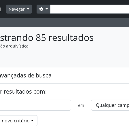
Buscar
i
Opções de busca
Navegar
strando 85 resultados
ão arquivística
:
avançadas de busca
r resultados com:
em
 novo critério