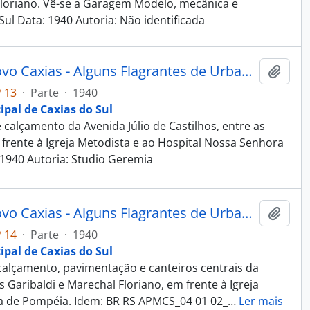
Floriano. Vê-se a Garagem Modelo, mecânica e
Sul Data: 1940 Autoria: Não identificada
Fotografia - Obras do Estado Novo Caxias - Alguns Flagrantes de Urbanização e Saneamento - Administração Dante Marcucci
Adici
 13
·
Parte
·
1940
ipal de Caxias do Sul
alçamento da Avenida Júlio de Castilhos, entre as
 frente à Igreja Metodista e ao Hospital Nossa Senhora
 1940 Autoria: Studio Geremia
Fotografia - Obras do Estado Novo Caxias - Alguns Flagrantes de Urbanização e Saneamento - Administração Dante Marcucci
Adici
 14
·
Parte
·
1940
ipal de Caxias do Sul
alçamento, pavimentação e canteiros centrais da
s Garibaldi e Marechal Floriano, em frente à Igreja
a de Pompéia. Idem: BR RS APMCS_04 01 02_
…
Ler mais