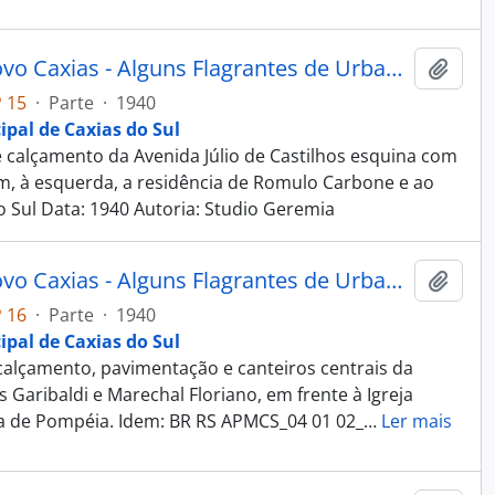
Fotografia - Obras do Estado Novo Caxias - Alguns Flagrantes de Urbanização e Saneamento - Administração Dante Marcucci
Adici
 15
·
Parte
·
1940
ipal de Caxias do Sul
calçamento da Avenida Júlio de Castilhos esquina com
m, à esquerda, a residência de Romulo Carbone e ao
do Sul Data: 1940 Autoria: Studio Geremia
Fotografia - Obras do Estado Novo Caxias - Alguns Flagrantes de Urbanização e Saneamento - Administração Dante Marcucci
Adici
 16
·
Parte
·
1940
ipal de Caxias do Sul
alçamento, pavimentação e canteiros centrais da
s Garibaldi e Marechal Floriano, em frente à Igreja
a de Pompéia. Idem: BR RS APMCS_04 01 02_
…
Ler mais