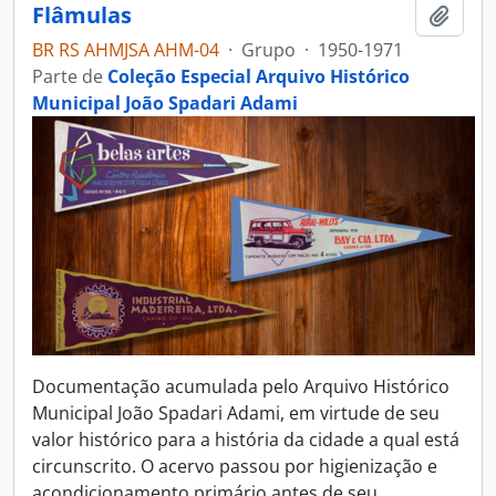
Flâmulas
Adici
BR RS AHMJSA AHM-04
·
Grupo
·
1950-1971
Parte de
Coleção Especial Arquivo Histórico
Municipal João Spadari Adami
Documentação acumulada pelo Arquivo Histórico
Municipal João Spadari Adami, em virtude de seu
valor histórico para a história da cidade a qual está
circunscrito. O acervo passou por higienização e
acondicionamento primário antes de seu