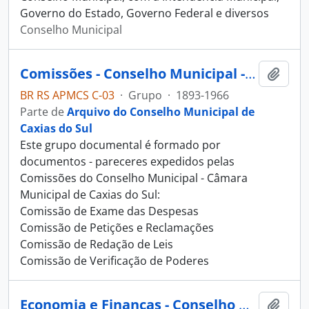
Governo do Estado, Governo Federal e diversos
Conselho Municipal
Comissões - Conselho Municipal - Câmara Municipal de Caxias do Sul
Adici
BR RS APMCS C-03
·
Grupo
·
1893-1966
Parte de
Arquivo do Conselho Municipal de
Caxias do Sul
Este grupo documental é formado por
documentos - pareceres expedidos pelas
Comissões do Conselho Municipal - Câmara
Municipal de Caxias do Sul:
Comissão de Exame das Despesas
Comissão de Petições e Reclamações
Comissão de Redação de Leis
Comissão de Verificação de Poderes
Economia e Finanças - Conselho Municipal - Câmara Municipal de Caxias do Sul
Adici