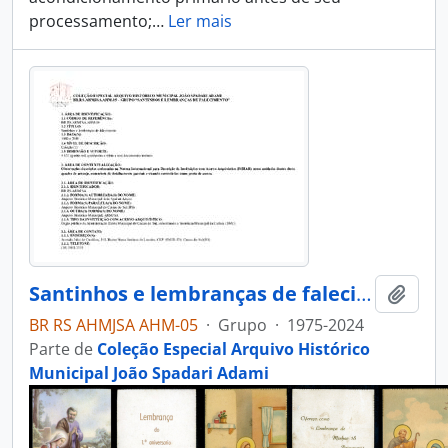
processamento;
…
Ler mais
Santinhos e lembranças de falecimento
Adici
BR RS AHMJSA AHM-05
·
Grupo
·
1975-2024
Parte de
Coleção Especial Arquivo Histórico
Municipal João Spadari Adami