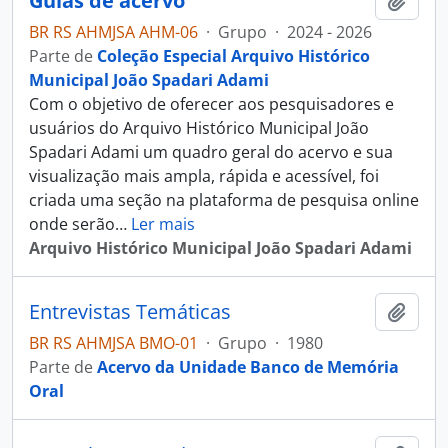
Guias de acervo
Adici
BR RS AHMJSA AHM-06
·
Grupo
·
2024 - 2026
Parte de
Coleção Especial Arquivo Histórico
Municipal João Spadari Adami
Com o objetivo de oferecer aos pesquisadores e
usuários do Arquivo Histórico Municipal João
Spadari Adami um quadro geral do acervo e sua
visualização mais ampla, rápida e acessível, foi
criada uma seção na plataforma de pesquisa online
onde serão
…
Ler mais
Arquivo Histórico Municipal João Spadari Adami
Entrevistas Temáticas
Adici
BR RS AHMJSA BMO-01
·
Grupo
·
1980
Parte de
Acervo da Unidade Banco de Memória
Oral