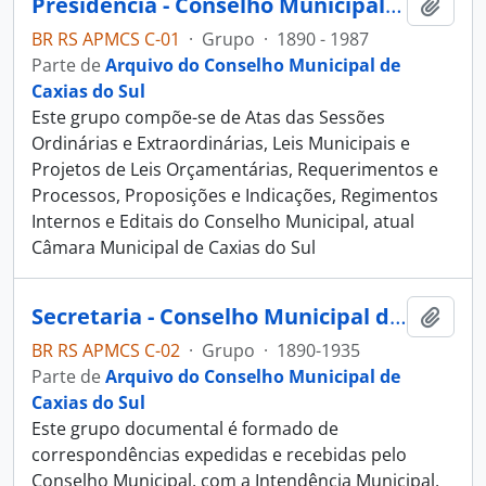
Presidência - Conselho Municipal de Caxias do Sul
Adici
BR RS APMCS C-01
·
Grupo
·
1890 - 1987
Parte de
Arquivo do Conselho Municipal de
Caxias do Sul
Este grupo compõe-se de Atas das Sessões
Ordinárias e Extraordinárias, Leis Municipais e
Projetos de Leis Orçamentárias, Requerimentos e
Processos, Proposições e Indicações, Regimentos
Internos e Editais do Conselho Municipal, atual
Câmara Municipal de Caxias do Sul
Secretaria - Conselho Municipal de Caxias do Sul
Adici
BR RS APMCS C-02
·
Grupo
·
1890-1935
Parte de
Arquivo do Conselho Municipal de
Caxias do Sul
Este grupo documental é formado de
correspondências expedidas e recebidas pelo
Conselho Municipal, com a Intendência Municipal,