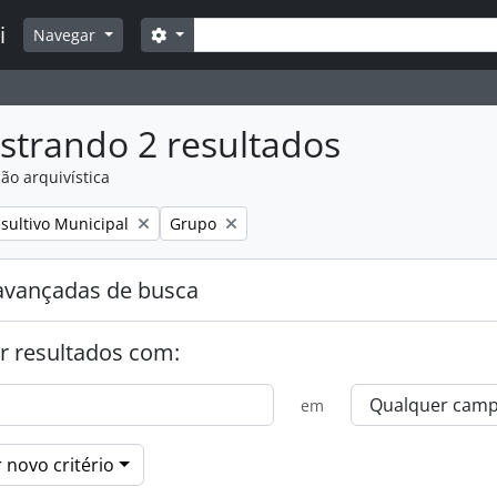
Buscar
i
Opções de busca
Navegar
strando 2 resultados
ão arquivística
:
Remover filtro:
sultivo Municipal
Grupo
avançadas de busca
r resultados com:
em
 novo critério