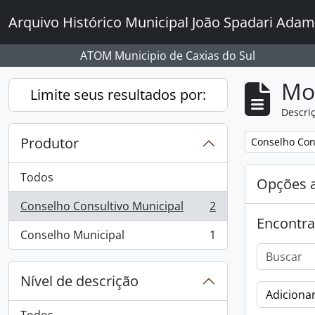
Skip to main content
Arquivo Histórico Municipal João Spadari Adam
ATOM Municipio de Caxias do Sul
Mo
Limite seus resultados por:
Descriç
Produtor
Remover filtro
Conselho Con
Todos
Opções 
Conselho Consultivo Municipal
2
, 2 resultados
Encontra
Conselho Municipal
1
, 1 resultados
Nível de descrição
Adicionar