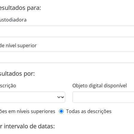
esultados para:
ustodiadora
de nível superior
esultados por:
escrição
Objeto digital disponível
de descrição de nível superior
ões em níveis superiores
Todas as descrições
or intervalo de datas: