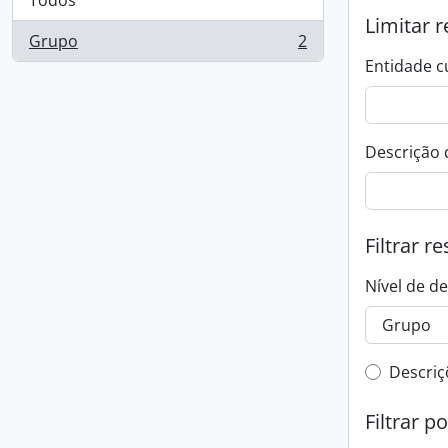
Todos
Limitar r
Grupo
2
, 2 resultados
Entidade c
Descrição 
Filtrar r
Nível de d
Filtro 
Descriç
Filtrar p