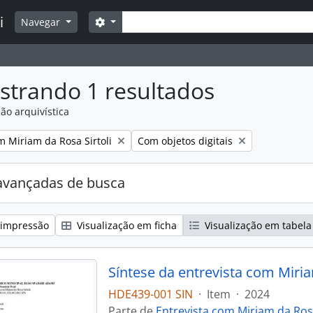
Buscar
i
Opções de busca
Navegar
strando 1 resultados
ão arquivística
:
Remover filtro:
m Miriam da Rosa Sirtoli
Com objetos digitais
avançadas de busca
 impressão
Visualização em ficha
Visualização em tabela
Síntese da entrevista com Miria
HDE439-001 SIN
·
Item
·
2024
Parte de
Entrevista com Miriam da Rosa