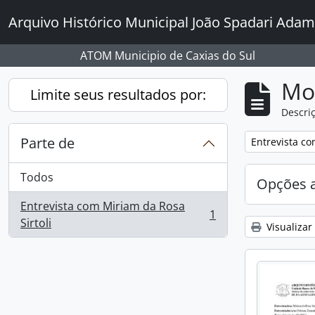
Skip to main content
Arquivo Histórico Municipal João Spadari Adam
ATOM Municipio de Caxias do Sul
Mo
Limite seus resultados por:
Descriç
Parte de
Remover filtro
Entrevista co
Todos
Opções 
Entrevista com Miriam da Rosa
1
, 1 resultados
Sirtoli
Visualizar