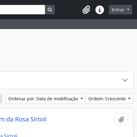
Busque na página de navegação
Entrar
Atalhos
Ordenar por: Data de modificação
Ordem: Crescente
m da Rosa Sirtoli
Adici
 Sirtoli