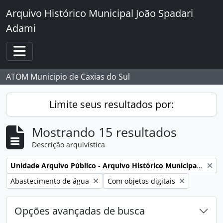
Skip to main content
Arquivo Histórico Municipal João Spadari
Adami
Toggle navigation
ATOM Municipio de Caxias do Sul
Limite seus resultados por:
Mostrando 15 resultados
Descrição arquivística
Remover filtro:
Unidade Arquivo Público - Arquivo Histórico Municipal João Spadari Adami
Remover filtro:
Remover filtro:
Abastecimento de água
Com objetos digitais
Opções avançadas de busca