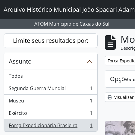
Skip to main content
Arquivo Histórico Municipal João Spadari Adam
ATOM Municipio de Caxias do Sul
Mo
Limite seus resultados por:
Descriç
Assunto
Remover filtro
Força Expedic
Todos
Opções 
Segunda Guerra Mundial
1
, 1 resultados
Visualizar
Museu
1
, 1 resultados
Exército
1
, 1 resultados
Força Expedicionária Brasieira
1
, 1 resultados