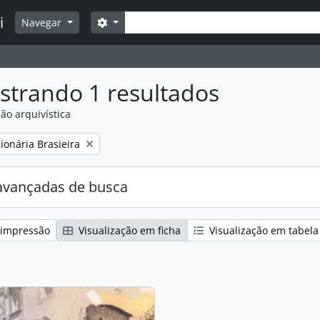
Buscar
i
Opções de busca
Navegar
strando 1 resultados
ão arquivística
:
ionária Brasieira
avançadas de busca
 impressão
Visualização em ficha
Visualização em tabela