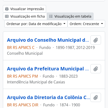
Visualizar impressão
Visualização em ficha
Visualização em tabela
Ordenar por: Data de modificação
Ordem: Crescente
Arquivo do Conselho Municipal de Caxias do Sul
Adici
BR RS APMCS C
·
Fundo
·
1890-1987, 2012-2019
Conselho Municipal
Arquivo da Prefeitura Municipal de Caxias do Sul
Adici
BR RS APMCS PM
·
Fundo
·
1883-2023
Intendência Municipal de Caxias
Arquivo da Diretoria da Colônia Caxias e da Comissão de Terras e Medição dos Lotes da ex-Colônia Caxias
Adici
BR RS APMCS DIR
·
Fundo
·
1874 - 1900