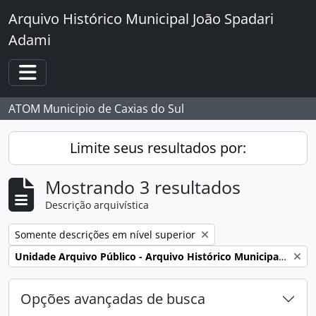
Skip to main content
Arquivo Histórico Municipal João Spadari
Adami
Toggle navigation
ATOM Municipio de Caxias do Sul
Limite seus resultados por:
Mostrando 3 resultados
Descrição arquivística
Remover filtro:
Somente descrições em nível superior
Remover filtro:
Unidade Arquivo Público - Arquivo Histórico Municipal João Spadari Adami
Opções avançadas de busca