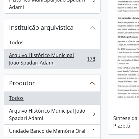
, 3 resultados
Adami
Instituição arquivística
Todos
Arquivo Histórico Municipal
178
, 178 resultados
João Spadari Adami
Produtor
Todos
Arquivo Histórico Municipal João
2
, 2 resultados
Spadari Adami
Síntese da
Pizzetti
Unidade Banco de Memória Oral
1
, 1 resultados