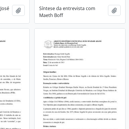
 José
Síntese da entrevista com
Adicionar a área de transferência
Adici
Maeth Boff