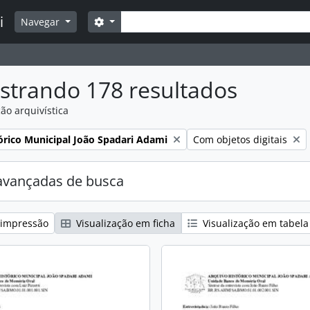
Buscar
i
Opções de busca
Navegar
strando 178 resultados
ão arquivística
:
Remover filtro:
órico Municipal João Spadari Adami
Com objetos digitais
avançadas de busca
 impressão
Visualização em ficha
Visualização em tabela