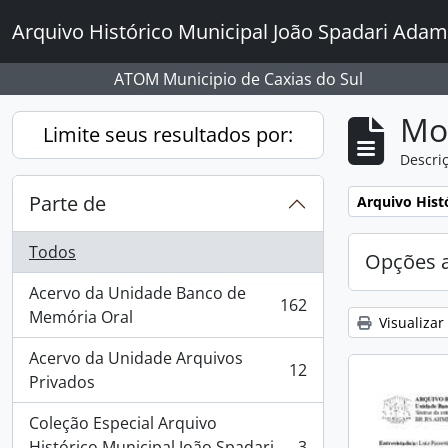
Skip to main content
Arquivo Histórico Municipal João Spadari Adam
ATOM Municipio de Caxias do Sul
Mo
Limite seus resultados por:
Descriç
Parte de
Remover filtro
Arquivo Hist
Todos
Opções 
Acervo da Unidade Banco de
162
, 162 resultados
Memória Oral
Visualizar
Acervo da Unidade Arquivos
12
, 12 resultados
Privados
Coleção Especial Arquivo
Histórico Municipal João Spadari
3