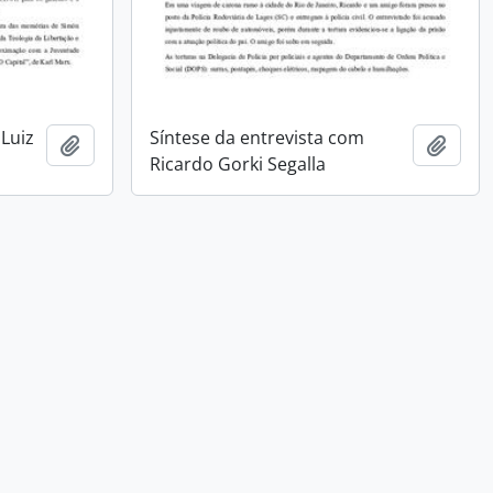
 Luiz
Síntese da entrevista com
Adicionar a área de transferência
Adici
Ricardo Gorki Segalla