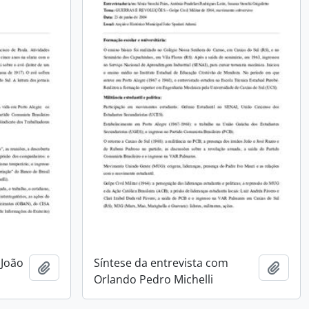
 João
Síntese da entrevista com
Adicionar a área de transferência
Adici
Orlando Pedro Michelli