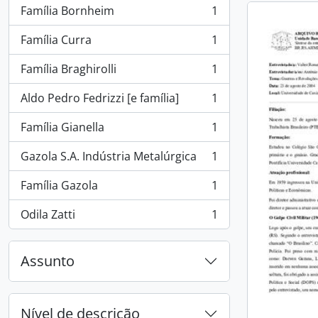
Família Bornheim
1
, 1 resultados
Família Curra
1
, 1 resultados
Família Braghirolli
1
, 1 resultados
Aldo Pedro Fedrizzi [e família]
1
, 1 resultados
Família Gianella
1
, 1 resultados
Gazola S.A. Indústria Metalúrgica
1
, 1 resultados
Família Gazola
1
, 1 resultados
Odila Zatti
1
, 1 resultados
Assunto
Nível de descrição